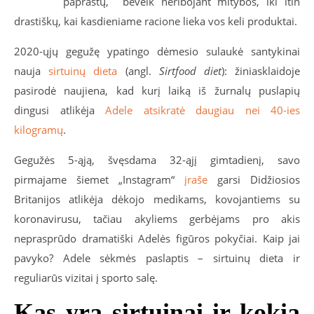
paprastų, beveik neribojant mitybos, iki itin
drastiškų, kai kasdieniame racione lieka vos keli produktai.
2020-ųjų gegužę ypatingo dėmesio sulaukė santykinai
nauja
sirtuinų dieta
(angl.
Sirtfood diet
): žiniasklaidoje
pasirodė naujiena, kad kurį laiką iš žurnalų puslapių
dingusi atlikėja
Adele atsikratė daugiau nei 40-ies
kilogramų
.
Gegužės 5-ąją, švęsdama 32-ąjį gimtadienį, savo
pirmajame šiemet „Instagram“
įraše
garsi Didžiosios
Britanijos atlikėja dėkojo medikams, kovojantiems su
koronavirusu, tačiau akyliems gerbėjams pro akis
neprasprūdo dramatiški Adelės figūros pokyčiai. Kaip jai
pavyko? Adele sėkmės paslaptis – sirtuinų dieta ir
reguliarūs vizitai į sporto salę.
Kas yra sirtuinai ir kokią