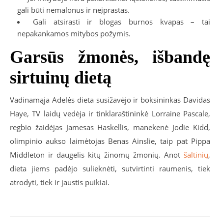
gali būti nemalonus ir neįprastas.
Gali atsirasti ir blogas burnos kvapas – tai
nepakankamos mitybos požymis.
Garsūs žmonės, išbandę
sirtuinų dietą
Vadinamąja Adelės dieta susižavėjo ir boksininkas Davidas
Haye, TV laidų vedėja ir tinklaraštininkė Lorraine Pascale,
regbio žaidėjas Jamesas Haskellis, manekenė Jodie Kidd,
olimpinio aukso laimėtojas Benas Ainslie, taip pat Pippa
Middleton ir daugelis kitų žinomų žmonių. Anot
šaltinių
,
dieta jiems padėjo sulieknėti, sutvirtinti raumenis, tiek
atrodyti, tiek ir jaustis puikiai.