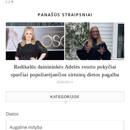
‹
›
×
PANAŠŪS STRAIPSNIAI
Radikalūs dainininkės Adelės svorio pokyčiai
sparčiai populiarėjančios sirtuinų dietos pagalba
2020-05-11
KATEGORIJOS
Dietos
Augalinė mityba