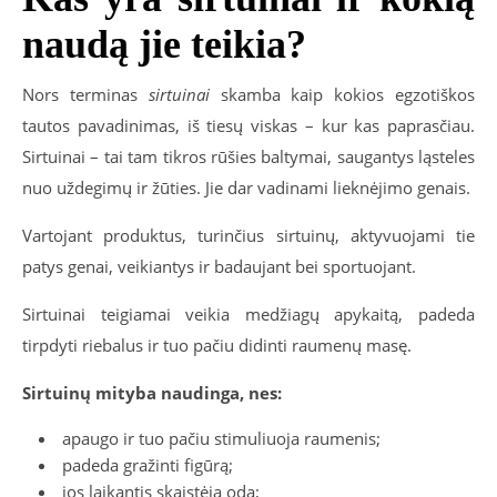
naudą jie teikia?
Nors terminas
sirtuinai
skamba kaip kokios egzotiškos
tautos pavadinimas, iš tiesų viskas – kur kas paprasčiau.
Sirtuinai – tai tam tikros rūšies baltymai, saugantys ląsteles
nuo uždegimų ir žūties. Jie dar vadinami lieknėjimo genais.
Vartojant produktus, turinčius sirtuinų, aktyvuojami tie
patys genai, veikiantys ir badaujant bei sportuojant.
Sirtuinai teigiamai veikia medžiagų apykaitą, padeda
tirpdyti riebalus ir tuo pačiu didinti raumenų masę.
Sirtuinų mityba naudinga, nes:
apaugo ir tuo pačiu stimuliuoja raumenis;
padeda gražinti figūrą;
jos laikantis skaistėja oda;