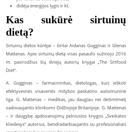
didėja energijos lygis ir kt.
Kas sukūrė sirtuinų
dietą?
Sirtuinų dietos kūrėjai – britai Aidanas Gogginas ir Glenas
Mattenas. Apie sirtuinų dietą visas pasaulis sužinojo 2016
m. pasirodžius šių dviejų autorių knygai „The Sirtfood
Diet“.
A. Gogginas – farmacininkas, dietologas, kurį ieškoti
efektyvesnės visavertės mitybos paskatino autoimuninė
liga. G. Mattenas – medikas, jau daugiau nei dešimtmetį
vadovaujantis klinikoms Didžiojoje Britanijoje. G. Mattenas
– ir daugybę apdovanojimų pelniusios knygos „Sveikatos
kliedesys“ autorius, bendradarbiaujantis su profesionaliais