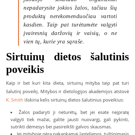
nepadarysite jokios žalos, tačiau šių
produktų nerekomenduočiau vartoti
kasdien. Taip pat turėtumėte valgyti
įvairesnių daržovių ir vaisių, o ne
vien tų, kurie yra sąraše.
Sirtuinų dietos šalutinis
poveikis
Kaip ir bet kuri kita dieta, sirtuinų mityba taip pat turi
šalutinį poveikį. Mitybos ir dietologijos akademijos atstovė
K. Smith
išskiria kelis sirtuinų dietos šalutinius poveikius:
Žalos padaryti ji neturėtų, bet jei esate neįpratę
valgyti tiek mažai, galite jausti nuovargį, gali pykinti,
sutrikti dėmesys bei pasireikšti galvos skausmas.
Jei mityboje nėra pakankamai ląstelienos, tuštinimasis