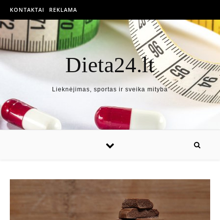
KONTAKTAI
REKLAMA
Dieta24.lt
Lieknėjimas, sportas ir sveika mityba