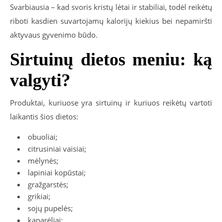
Svarbiausia – kad svoris kristų lėtai ir stabiliai, todėl reikėtų
riboti kasdien suvartojamų kalorijų kiekius bei nepamiršti
aktyvaus gyvenimo būdo.
Sirtuinų dietos meniu: ką
valgyti?
Produktai, kuriuose yra sirtuinų ir kuriuos reikėtų vartoti
laikantis šios dietos:
obuoliai;
citrusiniai vaisiai;
mėlynės;
lapiniai kopūstai;
gražgarstės;
grikiai;
sojų pupelės;
kaparėliai;