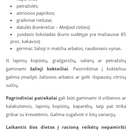
petražolės;
aitriosios paprikos;
graikiniai riešutai;
datulės (konkrečiai –
Medjool
rūšies);
juodasis šokoladas (kurio sudėtyje yra mažiausiai 85
proc. kakavos);
gėrimai: žalioji ir matcha arbatos, raudonasis vynas.
Iš lapinių kopūstų, gražgarsčių, salierų ar petražolių
gaminami
žalieji kokteiliai
. Pasirinktinai į kokteilius
galima įmaišyti žaliosios arbatos ar įpilti išspaustų citrinų
sulčių.
Pagrindiniai patiekalai
gali būti gaminami iš vištienos ar
kalakutienos, lapinių kopūstų, kaparėlių, taip pat tinka
grikiai su krevetėmis. Galima sugalvoti ir kitų variacijų.
Laikantis šios dietos į racioną reikėtų nepamiršti