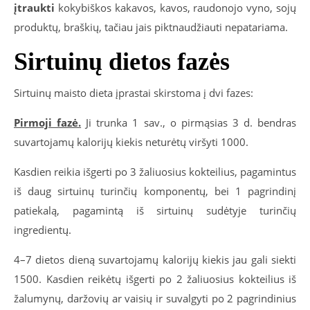
įtraukti
kokybiškos kakavos, kavos, raudonojo vyno, sojų
produktų, braškių, tačiau jais piktnaudžiauti nepatariama.
Sirtuinų dietos fazės
Sirtuinų maisto dieta įprastai skirstoma į dvi fazes:
Pirmoji fazė.
Ji trunka 1 sav., o pirmąsias 3 d. bendras
suvartojamų kalorijų kiekis neturėtų viršyti 1000.
Kasdien reikia išgerti po 3 žaliuosius kokteilius, pagamintus
iš daug sirtuinų turinčių komponentų, bei 1 pagrindinį
patiekalą, pagamintą iš sirtuinų sudėtyje turinčių
ingredientų.
4–7 dietos dieną suvartojamų kalorijų kiekis jau gali siekti
1500. Kasdien reikėtų išgerti po 2 žaliuosius kokteilius iš
žalumynų, daržovių ar vaisių ir suvalgyti po 2 pagrindinius