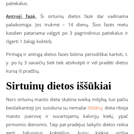
patiekalus.
Antroji fazė.
Ši sirtuinų dietos fazė dar vadinama
palaikomąja. Jos trukmė – 14 dienų. Šios fazės metu
kasdien patariama valgyti po 3 pagrindinius patiekalus ir
išgerti 1 žaliąjį kokteilį.
Pirmąją ir antrąją dietos fazes būtina periodiškai kartoti, t.
y. po tų 3 savaičių šiek tiek atsikvėpti ir vėl pradėti dietos
kursą iš pradžių.
Sirtuinų dietos iššūkiai
Nors sirtuinų maisto dieta skatina sveiką mitybą, tuo pačiu
besilaikantieji jos susiduria su nemažai
iššūkių
: dieta riboja
maisto įvairovę ir suvartojamų kalorijų kiekį, ypač
pirmomis dienomis. Taip pat pradėjus laikytis dietos reikia
gerti žaliuosius kokteilius, kurių kiekiai viršija