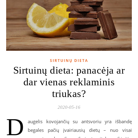
SIRTUINŲ DIETA
Sirtuinų dieta: panacėja ar
dar vienas reklaminis
triukas?
2020-05-16
D
augelis kovojančių su antsvoriu yra išbandę
begales pačių įvairiausių dietų – nuo visai