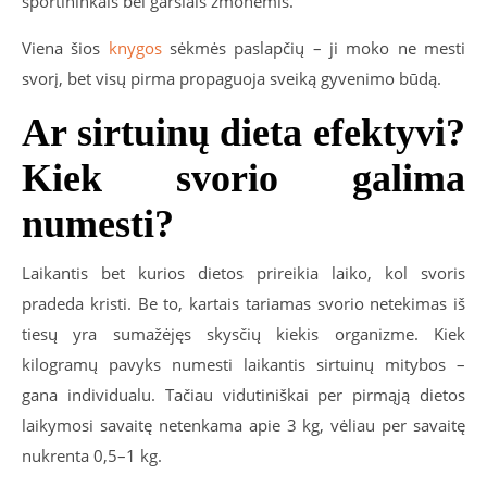
sportininkais bei garsiais žmonėmis.
Viena šios
knygos
sėkmės paslapčių – ji moko ne mesti
svorį, bet visų pirma propaguoja sveiką gyvenimo būdą.
Ar sirtuinų dieta efektyvi?
Kiek svorio galima
numesti?
Laikantis bet kurios dietos prireikia laiko, kol svoris
pradeda kristi. Be to, kartais tariamas svorio netekimas iš
tiesų yra sumažėjęs skysčių kiekis organizme. Kiek
kilogramų pavyks numesti laikantis sirtuinų mitybos –
gana individualu. Tačiau vidutiniškai per pirmąją dietos
laikymosi savaitę netenkama apie 3 kg, vėliau per savaitę
nukrenta 0,5–1 kg.