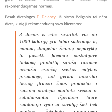
rekomenduojamas normas.
Pasak dietologės
E. Delaney
, iš pirmo žvilgsnio tai nėra
dieta, kurią ji rekomenduotų savo klientams:
3 dienas iš eilės suvartoti vos po
1000 kalorijų yra labai sudėtinga ir,
manau, daugeliui žmonių nepavyktų
to pasiekti. Įdėmiau pastudijavę
tinkamų produktų sąrašą rastume
nemažai esančių sveikos mitybos
piramidėje, tad geriau apskritai
tiesiog įtraukti šiuos produktus į
racioną pradėjus maitintis sveikai ir
subalansuotai. Išgerdami taurę
raudonojo vyno ar suvalgę šiek tiek
juodojo šokolado organizmui