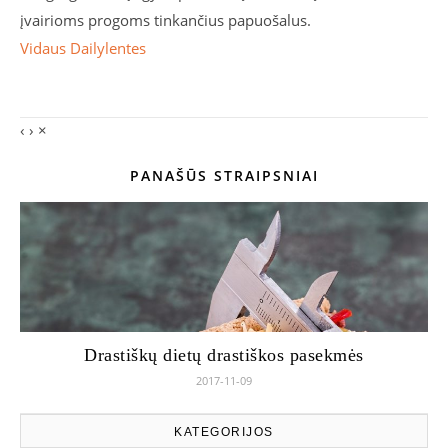
įvairioms progoms tinkančius papuošalus.
Vidaus Dailylentes
‹
›
×
PANAŠŪS STRAIPSNIAI
Drastiškų dietų drastiškos pasekmės
2017-11-09
KATEGORIJOS