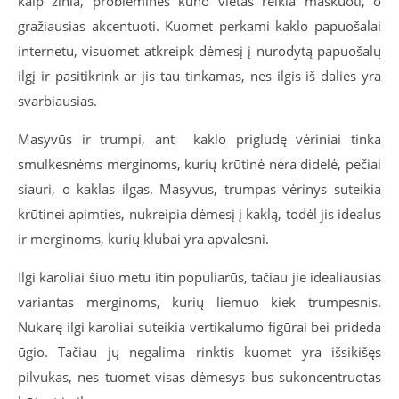
kaip žinia, problemines kūno vietas reikia maskuoti, o
gražiausias akcentuoti. Kuomet perkami kaklo papuošalai
internetu, visuomet atkreipk dėmesį į nurodytą papuošalų
ilgį ir pasitikrink ar jis tau tinkamas, nes ilgis iš dalies yra
svarbiausias.
Masyvūs ir trumpi, ant kaklo prigludę vėriniai tinka
smulkesnėms merginoms, kurių krūtinė nėra didelė, pečiai
siauri, o kaklas ilgas. Masyvus, trumpas vėrinys suteikia
krūtinei apimties, nukreipia dėmesį į kaklą, todėl jis idealus
ir merginoms, kurių klubai yra apvalesni.
Ilgi karoliai šiuo metu itin populiarūs, tačiau jie idealiausias
variantas merginoms, kurių liemuo kiek trumpesnis.
Nukarę ilgi karoliai suteikia vertikalumo figūrai bei prideda
ūgio. Tačiau jų negalima rinktis kuomet yra išsikišęs
pilvukas, nes tuomet visas dėmesys bus sukoncentruotas