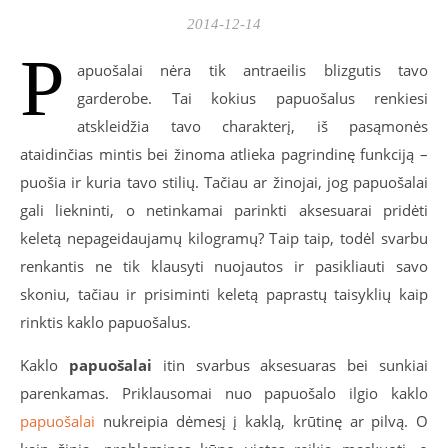
2014-12-14
P
apuošalai nėra tik antraeilis blizgutis tavo
garderobe. Tai kokius papuošalus renkiesi
atskleidžia tavo charakterį, iš pasąmonės
ataidinčias mintis bei žinoma atlieka pagrindinę funkciją –
puošia ir kuria tavo stilių. Tačiau ar žinojai, jog papuošalai
gali liekninti, o netinkamai parinkti aksesuarai pridėti
keletą nepageidaujamų kilogramų? Taip taip, todėl svarbu
renkantis ne tik klausyti nuojautos ir pasikliauti savo
skoniu, tačiau ir prisiminti keletą paprastų taisyklių kaip
rinktis kaklo papuošalus.
Kaklo
papuošalai
itin svarbus aksesuaras bei sunkiai
parenkamas. Priklausomai nuo papuošalo ilgio kaklo
papuošalai
nukreipia dėmesį į kaklą, krūtinę ar pilvą. O