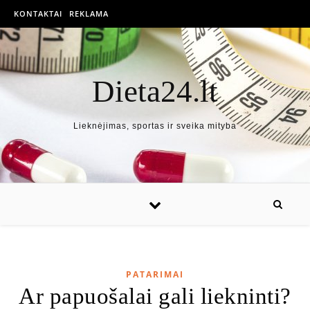
KONTAKTAI
REKLAMA
Dieta24.lt
Lieknėjimas, sportas ir sveika mityba
PATARIMAI
Ar papuošalai gali liekninti?