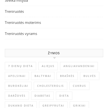
Sveika mityba
Treniruotės
Treniruotės moterims
Treniruotės vyrams
ŽYMOS
7 DIENŲ DIETA
ALIEJUS
ANGLIAVANDENIAI
APELSINAI
BALTYMAI
BRAŠKĖS
BULVĖS
BUROKĖLIAI
CHOLESTEROLIS
CUKRUS
DARŽOVĖS
DIABETAS
DIETA
DUKANO DIETA
GREIPFRUTAI
GRIKIAI