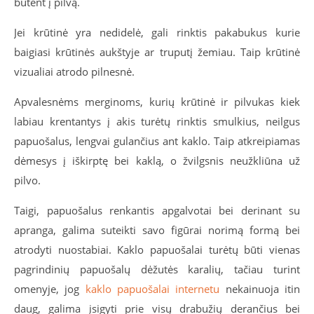
būtent į pilvą.
Jei krūtinė yra nedidelė, gali rinktis pakabukus kurie
baigiasi krūtinės aukštyje ar truputį žemiau. Taip krūtinė
vizualiai atrodo pilnesnė.
Apvalesnėms merginoms, kurių krūtinė ir pilvukas kiek
labiau krentantys į akis turėtų rinktis smulkius, neilgus
papuošalus, lengvai gulančius ant kaklo. Taip atkreipiamas
dėmesys į iškirptę bei kaklą, o žvilgsnis neužkliūna už
pilvo.
Taigi, papuošalus renkantis apgalvotai bei derinant su
apranga, galima suteikti savo figūrai norimą formą bei
atrodyti nuostabiai. Kaklo papuošalai turėtų būti vienas
pagrindinių papuošalų dėžutės karalių, tačiau turint
omenyje, jog
kaklo papuošalai internetu
nekainuoja itin
daug, galima įsigyti prie visų drabužių derančius bei