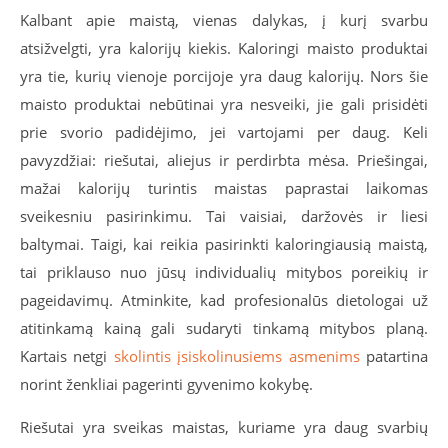
Kalbant apie maistą, vienas dalykas, į kurį svarbu
atsižvelgti, yra kalorijų kiekis. Kaloringi maisto produktai
yra tie, kurių vienoje porcijoje yra daug kalorijų. Nors šie
maisto produktai nebūtinai yra nesveiki, jie gali prisidėti
prie svorio padidėjimo, jei vartojami per daug. Keli
pavyzdžiai: riešutai, aliejus ir perdirbta mėsa. Priešingai,
mažai kalorijų turintis maistas paprastai laikomas
sveikesniu pasirinkimu. Tai vaisiai, daržovės ir liesi
baltymai. Taigi, kai reikia pasirinkti kaloringiausią maistą,
tai priklauso nuo jūsų individualių mitybos poreikių ir
pageidavimų. Atminkite, kad profesionalūs dietologai už
atitinkamą kainą gali sudaryti tinkamą mitybos planą.
Kartais netgi
skolintis įsiskolinusiems asmenims
patartina
norint ženkliai pagerinti gyvenimo kokybę.
Riešutai yra sveikas maistas, kuriame yra daug svarbių