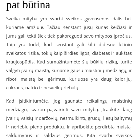
pat būtina
Sveika mityba yra svarbi sveikos gyvensenos dalis bet
kuriame amžiuje. Tačiau senstant jūsų kūnas keičiasi ir
jums gali tekti šiek tiek pakoreguoti savo mitybos įpročius.
Taip yra todėl, kad senstant gali kilti didesnė lėtinių
sveikatos rizika, tokių kaip širdies ligos, diabetas ir aukštas
kraujospūdis. Kad sumažintumėte šių būklių riziką, turite
valgyti įvairų maistą, kuriame gausu maistinių medžiagų, ir
riboti maistą bei gėrimus, kuriuose yra daug kalorijų,
cukraus, natrio ir nesveikų riebalų.
Kad įsitikintumėte, jog gaunate reikalingų maistinių
medžiagų, svarbu paįvairinti savo mitybą. Įtraukite daug
įvairių vaisių ir daržovių, nesmulkintų grūdų, liesų baltymų
ir neriebių pieno produktų. Ir apribokite perdirbtą maistą,
saldumynus ir saldžius gėrimus. Kita svarbi sveikos