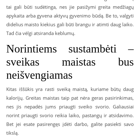
tai gali būti sudėtinga, nes jie pasižymi greita medžiagų
apykaita arba gyvena aktyvų gyvenimo būdą. Be to, valgyti
didelius maisto kiekius gali būti brangu ir atimti daug laiko.
Tad čia vėlgi atsiranda keblumų.
Norintiems sustambėti –
sveikas maistas bus
neišvengiamas
Kitas iššūkis yra rasti sveiką maistą, kuriame būtų daug
kalorijų. Greitas maistas taip pat nėra geras pasirinkimas,
nes jis nepadės jums priaugti sveiko svorio. Galiausiai
norint priaugti svorio reikia laiko, pastangų ir atsidavimo.
Bet jei esate pasirengęs įdėti darbo, galite pasiekti savo
tikslą.