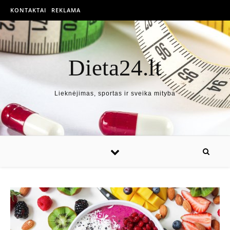
KONTAKTAI
REKLAMA
Dieta24.lt
Lieknėjimas, sportas ir sveika mityba