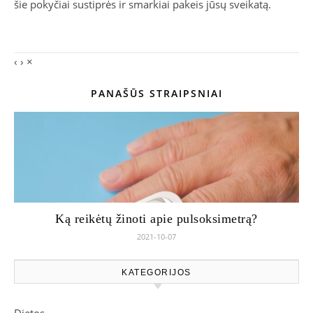
šie pokyčiai sustiprės ir smarkiai pakeis jūsų sveikatą.
‹
›
×
PANAŠŪS STRAIPSNIAI
Ką reikėtų žinoti apie pulsoksimetrą?
2021-10-07
KATEGORIJOS