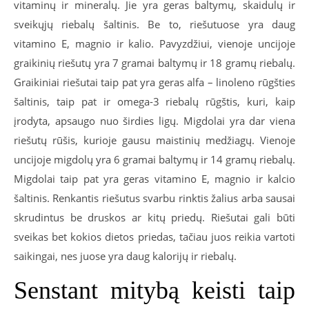
vitaminų ir mineralų. Jie yra geras baltymų, skaidulų ir
sveikųjų riebalų šaltinis. Be to, riešutuose yra daug
vitamino E, magnio ir kalio. Pavyzdžiui, vienoje uncijoje
graikinių riešutų yra 7 gramai baltymų ir 18 gramų riebalų.
Graikiniai riešutai taip pat yra geras alfa – linoleno rūgšties
šaltinis, taip pat ir omega-3 riebalų rūgštis, kuri, kaip
įrodyta, apsaugo nuo širdies ligų. Migdolai yra dar viena
riešutų rūšis, kurioje gausu maistinių medžiagų. Vienoje
uncijoje migdolų yra 6 gramai baltymų ir 14 gramų riebalų.
Migdolai taip pat yra geras vitamino E, magnio ir kalcio
šaltinis. Renkantis riešutus svarbu rinktis žalius arba sausai
skrudintus be druskos ar kitų priedų. Riešutai gali būti
sveikas bet kokios dietos priedas, tačiau juos reikia vartoti
saikingai, nes juose yra daug kalorijų ir riebalų.
Senstant mitybą keisti taip