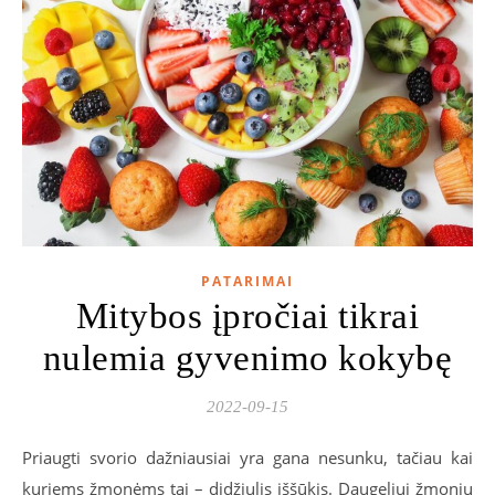
PATARIMAI
Mitybos įpročiai tikrai
nulemia gyvenimo kokybę
2022-09-15
Priaugti svorio dažniausiai yra gana nesunku, tačiau kai
kuriems žmonėms tai – didžiulis iššūkis. Daugeliui žmonių