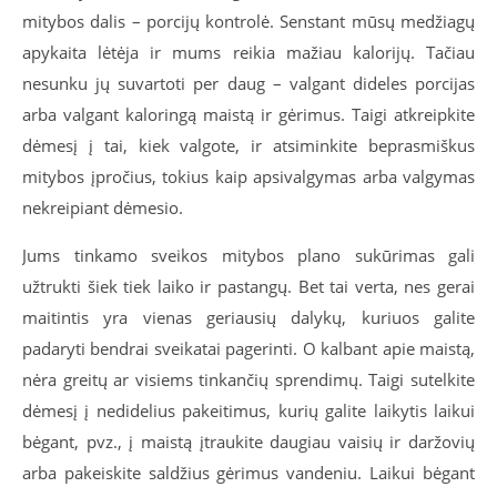
mitybos dalis – porcijų kontrolė. Senstant mūsų medžiagų
apykaita lėtėja ir mums reikia mažiau kalorijų. Tačiau
nesunku jų suvartoti per daug – valgant dideles porcijas
arba valgant kaloringą maistą ir gėrimus. Taigi atkreipkite
dėmesį į tai, kiek valgote, ir atsiminkite beprasmiškus
mitybos įpročius, tokius kaip apsivalgymas arba valgymas
nekreipiant dėmesio.
Jums tinkamo sveikos mitybos plano sukūrimas gali
užtrukti šiek tiek laiko ir pastangų. Bet tai verta, nes gerai
maitintis yra vienas geriausių dalykų, kuriuos galite
padaryti bendrai sveikatai pagerinti. O kalbant apie maistą,
nėra greitų ar visiems tinkančių sprendimų. Taigi sutelkite
dėmesį į nedidelius pakeitimus, kurių galite laikytis laikui
bėgant, pvz., į maistą įtraukite daugiau vaisių ir daržovių
arba pakeiskite saldžius gėrimus vandeniu. Laikui bėgant