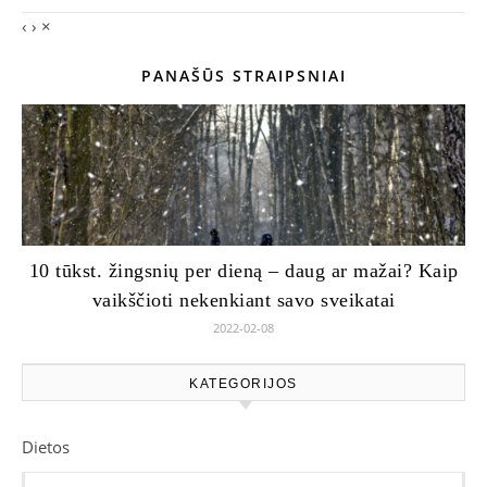
‹
›
×
PANAŠŪS STRAIPSNIAI
10 tūkst. žingsnių per dieną – daug ar mažai? Kaip
vaikščioti nekenkiant savo sveikatai
2022-02-08
KATEGORIJOS
Dietos