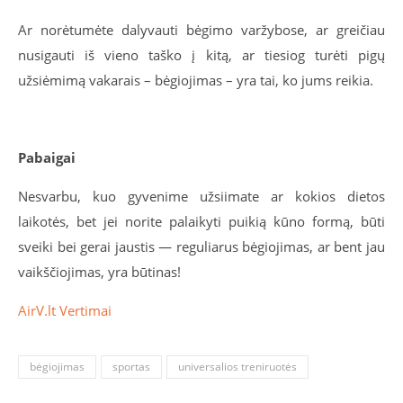
Ar norėtumėte dalyvauti bėgimo varžybose, ar greičiau
nusigauti iš vieno taško į kitą, ar tiesiog turėti pigų
užsiėmimą vakarais – bėgiojimas – yra tai, ko jums reikia.
Pabaigai
Nesvarbu, kuo gyvenime užsiimate ar kokios dietos
laikotės, bet jei norite palaikyti puikią kūno formą, būti
sveiki bei gerai jaustis — reguliarus bėgiojimas, ar bent jau
vaikščiojimas, yra būtinas!
AirV.lt Vertimai
bėgiojimas
sportas
universalios treniruotės