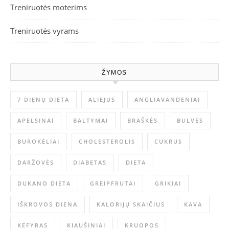
Treniruotės moterims
Treniruotės vyrams
ŽYMOS
7 DIENŲ DIETA
ALIEJUS
ANGLIAVANDENIAI
APELSINAI
BALTYMAI
BRAŠKĖS
BULVĖS
BUROKĖLIAI
CHOLESTEROLIS
CUKRUS
DARŽOVĖS
DIABETAS
DIETA
DUKANO DIETA
GREIPFRUTAI
GRIKIAI
IŠKROVOS DIENA
KALORIJŲ SKAIČIUS
KAVA
KEFYRAS
KIAUŠINIAI
KRUOPOS