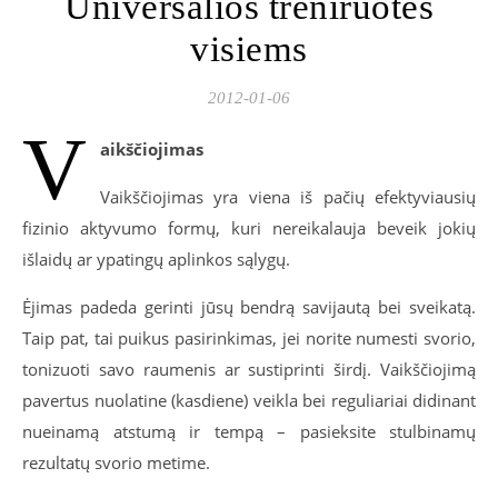
Universalios treniruotės
visiems
2012-01-06
V
aikščiojimas
Vaikščiojimas yra viena iš pačių efektyviausių
fizinio aktyvumo formų, kuri nereikalauja beveik jokių
išlaidų ar ypatingų aplinkos sąlygų.
Ėjimas padeda gerinti jūsų bendrą savijautą bei sveikatą.
Taip pat, tai puikus pasirinkimas, jei norite numesti svorio,
tonizuoti savo raumenis ar sustiprinti širdį. Vaikščiojimą
pavertus nuolatine (kasdiene) veikla bei reguliariai didinant
nueinamą atstumą ir tempą – pasieksite stulbinamų
rezultatų svorio metime.