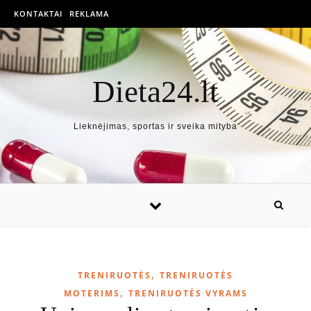
KONTAKTAI
REKLAMA
Dieta24.lt
Lieknėjimas, sportas ir sveika mityba
,
TRENIRUOTĖS
TRENIRUOTĖS
,
MOTERIMS
TRENIRUOTĖS VYRAMS