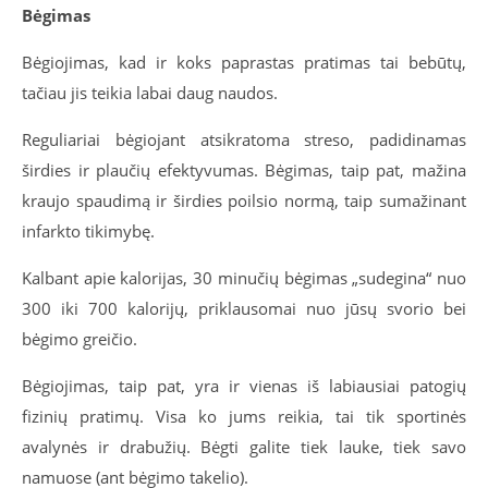
Bėgimas
Bėgiojimas, kad ir koks paprastas pratimas tai bebūtų,
tačiau jis teikia labai daug naudos.
Reguliariai bėgiojant atsikratoma streso, padidinamas
širdies ir plaučių efektyvumas. Bėgimas, taip pat, mažina
kraujo spaudimą ir širdies poilsio normą, taip sumažinant
infarkto tikimybę.
Kalbant apie kalorijas, 30 minučių bėgimas „sudegina“ nuo
300 iki 700 kalorijų, priklausomai nuo jūsų svorio bei
bėgimo greičio.
Bėgiojimas, taip pat, yra ir vienas iš labiausiai patogių
fizinių pratimų. Visa ko jums reikia, tai tik sportinės
avalynės ir drabužių. Bėgti galite tiek lauke, tiek savo
namuose (ant bėgimo takelio).