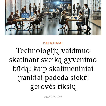
PATARIMAI
Technologijų vaidmuo
skatinant sveiką gyvenimo
būdą: kaip skaitmeniniai
įrankiai padeda siekti
gerovės tikslų
2025-01-29