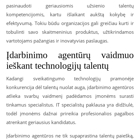
pasinaudoti geriausiomis užsienio talentų
kompetencijomis, kartu išlaikant aukštą kokybę ir
efektyvumą. Tokiu būdu organizacijos gali greičiau kurti ir
tobulinti savo skaitmeninius produktus, užtikrindamos
vartotojams pažangias ir inovatyvias paslaugas.
Įdarbinimo agentūrų vaidmuo
ieškant technologijų talentų
Kadangi sveikatingumo technologijų pramonėje
konkurencija dėl talentų nuolat auga, įdarbinimo agentūros
atlieka svarbų vaidmenį padėdamos įmonėms surasti
tinkamus specialistus. IT specialistų paklausa yra didžiulė,
todėl įmonėms dažnai prireikia profesionalios pagalbos
atrenkant geriausius kandidatus.
Įdarbinimo agentūros ne tik supaprastina talentų paiešką,