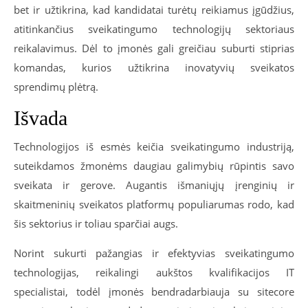
bet ir užtikrina, kad kandidatai turėtų reikiamus įgūdžius,
atitinkančius sveikatingumo technologijų sektoriaus
reikalavimus. Dėl to įmonės gali greičiau suburti stiprias
komandas, kurios užtikrina inovatyvių sveikatos
sprendimų plėtrą.
Išvada
Technologijos iš esmės keičia sveikatingumo industriją,
suteikdamos žmonėms daugiau galimybių rūpintis savo
sveikata ir gerove. Augantis išmaniųjų įrenginių ir
skaitmeninių sveikatos platformų populiarumas rodo, kad
šis sektorius ir toliau sparčiai augs.
Norint sukurti pažangias ir efektyvias sveikatingumo
technologijas, reikalingi aukštos kvalifikacijos IT
specialistai, todėl įmonės bendradarbiauja su sitecore