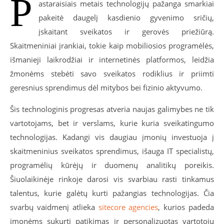
P
astaraisiais metais technologijų pažanga smarkiai
pakeitė daugelį kasdienio gyvenimo sričių,
įskaitant sveikatos ir gerovės priežiūrą.
Skaitmeniniai įrankiai, tokie kaip mobiliosios programėlės,
išmanieji laikrodžiai ir internetinės platformos, leidžia
žmonėms stebėti savo sveikatos rodiklius ir priimti
geresnius sprendimus dėl mitybos bei fizinio aktyvumo.
Šis technologinis progresas atveria naujas galimybes ne tik
vartotojams, bet ir verslams, kurie kuria sveikatingumo
technologijas. Kadangi vis daugiau įmonių investuoja į
skaitmeninius sveikatos sprendimus, išauga IT specialistų,
programėlių kūrėjų ir duomenų analitikų poreikis.
Šiuolaikinėje rinkoje darosi vis svarbiau rasti tinkamus
talentus, kurie galėtų kurti pažangias technologijas. Čia
svarbų vaidmenį atlieka
sitecore agencies
, kurios padeda
įmonėms sukurti patikimas ir personalizuotas vartotojų