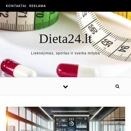
KONTAKTAI
REKLAMA
Dieta24.lt
Lieknėjimas, sportas ir sveika mityba