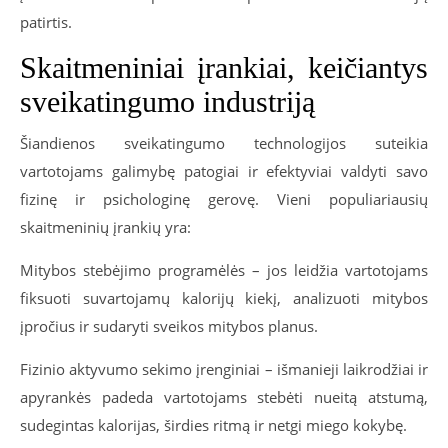
patirtis.
Skaitmeniniai įrankiai, keičiantys
sveikatingumo industriją
Šiandienos sveikatingumo technologijos suteikia
vartotojams galimybę patogiai ir efektyviai valdyti savo
fizinę ir psichologinę gerovę. Vieni populiariausių
skaitmeninių įrankių yra:
Mitybos stebėjimo programėlės – jos leidžia vartotojams
fiksuoti suvartojamų kalorijų kiekį, analizuoti mitybos
įpročius ir sudaryti sveikos mitybos planus.
Fizinio aktyvumo sekimo įrenginiai – išmanieji laikrodžiai ir
apyrankės padeda vartotojams stebėti nueitą atstumą,
sudegintas kalorijas, širdies ritmą ir netgi miego kokybę.