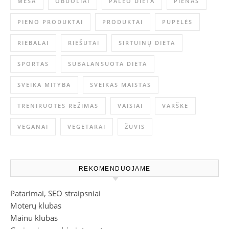
MĖSA
OBUOLIAI
PALEO DIETA
PIENAS
PIENO PRODUKTAI
PRODUKTAI
PUPELĖS
RIEBALAI
RIEŠUTAI
SIRTUINŲ DIETA
SPORTAS
SUBALANSUOTA DIETA
SVEIKA MITYBA
SVEIKAS MAISTAS
TRENIRUOTĖS REŽIMAS
VAISIAI
VARŠKĖ
VEGANAI
VEGETARAI
ŽUVIS
REKOMENDUOJAME
Patarimai, SEO straipsniai
Moterų klubas
Mainu klubas