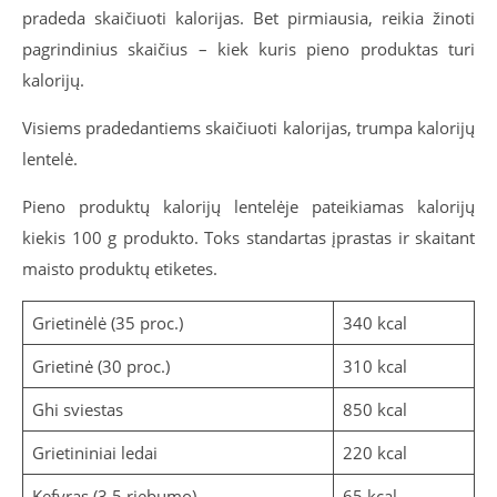
pradeda skaičiuoti kalorijas. Bet pirmiausia, reikia žinoti
pagrindinius skaičius – kiek kuris pieno produktas turi
kalorijų.
Visiems pradedantiems skaičiuoti kalorijas, trumpa kalorijų
lentelė.
Pieno produktų kalorijų lentelėje pateikiamas kalorijų
kiekis 100 g produkto. Toks standartas įprastas ir skaitant
maisto produktų etiketes.
Grietinėlė (35 proc.)
340 kcal
Grietinė (30 proc.)
310 kcal
Ghi sviestas
850 kcal
Grietininiai ledai
220 kcal
Kefyras (3,5 riebumo)
65 kcal