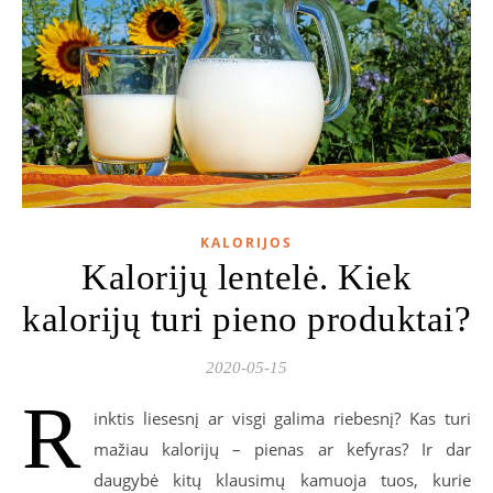
KALORIJOS
Kalorijų lentelė. Kiek
kalorijų turi pieno produktai?
2020-05-15
R
inktis liesesnį ar visgi galima riebesnį? Kas turi
mažiau kalorijų – pienas ar kefyras? Ir dar
daugybė kitų klausimų kamuoja tuos, kurie