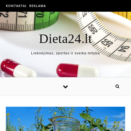
KONTAKTAI
REKLAMA
Dieta24.lt
Lieknėjimas, sportas ir sveika mityba