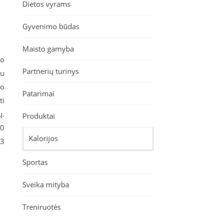
Dietos vyrams
Gyvenimo būdas
Maisto gamyba
ro
Partnerių turinys
su
so
Patarimai
ti
ų.
Produktai
10
Kalorijos
 3
Sportas
Sveika mityba
Treniruotės