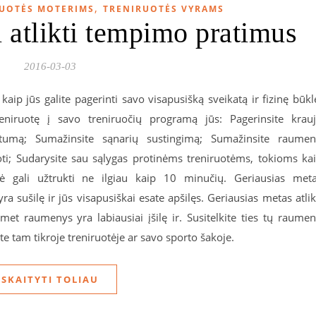
,
UOTĖS MOTERIMS
TRENIRUOTĖS VYRAMS
i atlikti tempimo pratimus
2016-03-03
ip jūs galite pagerinti savo visapusišką sveikatą ir fizinę būkl
eniruotę į savo treniruočių programą jūs: Pagerinsite krau
nkstumą; Sumažinsite sąnarių sustingimą; Sumažinsite raume
ti; Sudarysite sau sąlygas protinėms treniruotėms, tokioms ka
otė gali užtrukti ne ilgiau kaip 10 minučių. Geriausias met
 sušilę ir jūs visapusiškai esate apšilęs. Geriausias metas atlik
et raumenys yra labiausiai įšilę ir. Susitelkite ties tų raume
 tam tikroje treniruotėje ar savo sporto šakoje.
SKAITYTI TOLIAU