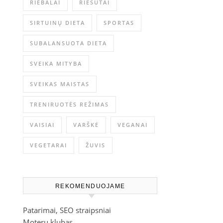
RIEBALAI
RIEŠUTAI
SIRTUINŲ DIETA
SPORTAS
SUBALANSUOTA DIETA
SVEIKA MITYBA
SVEIKAS MAISTAS
TRENIRUOTĖS REŽIMAS
VAISIAI
VARŠKĖ
VEGANAI
VEGETARAI
ŽUVIS
REKOMENDUOJAME
Patarimai, SEO straipsniai
Moterų klubas