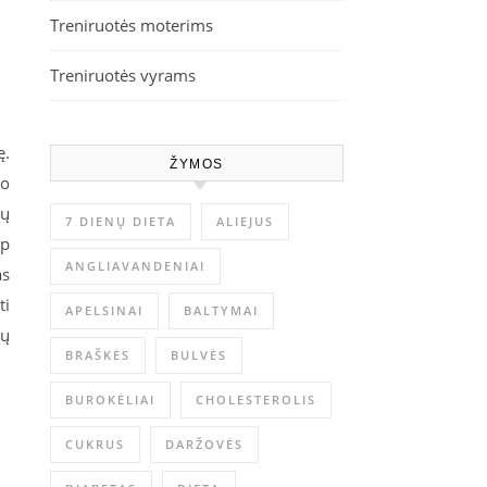
Treniruotės moterims
Treniruotės vyrams
ę.
ŽYMOS
jo
nų
7 DIENŲ DIETA
ALIEJUS
ip
ANGLIAVANDENIAI
as
ti
APELSINAI
BALTYMAI
nų
BRAŠKĖS
BULVĖS
BUROKĖLIAI
CHOLESTEROLIS
CUKRUS
DARŽOVĖS