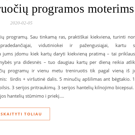
uočių programos moterims
2020-02-05
očių programų. Sau tinkamą ras, praktiškai kiekviena, turinti no
pradedančiąjai, vidutiniokei ir pažengusiąjai, kartu 
jums įdomu kiek kartų daryti kiekvieną pratimą – tai priklau
mybės yra didesnės – tuo daugiau kartų per dieną reikia atlik
čių programų ir vienu metu treniruotis tik pagal vieną iš j
is: širdis + viršutinė dalis. 5 minučių apšilimas ant bėgtakio. 
sis. 3 serijos pritraukimų. 3 serijos hantelių kilnojimo bicepsui.
ijos hantelių stūmimo i priekį.…
SKAITYTI TOLIAU