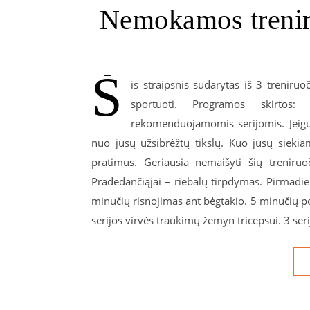
Nemokamos trenir
Š
is straipsnis sudarytas iš 3 treniru
sportuoti. Programos skirtos: 
rekomenduojamomis serijomis. Jeigu 
nuo jūsų užsibrėžtų tikslų. Kuo jūsų siekia
pratimus. Geriausia nemaišyti šių treniruo
Pradedančiąjai – riebalų tirpdymas. Pirmadien
minučių risnojimas ant bėgtakio. 5 minučių poil
serijos virvės traukimų žemyn tricepsui. 3 ser