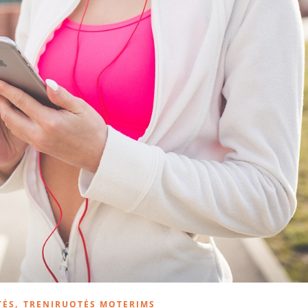
,
TĖS
TRENIRUOTĖS MOTERIMS