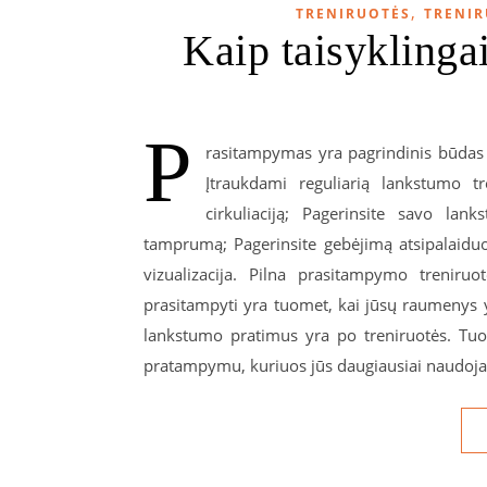
,
TRENIRUOTĖS
TRENIR
Kaip taisyklinga
P
rasitampymas yra pagrindinis būdas ka
Įtraukdami reguliarią lankstumo tr
cirkuliaciją; Pagerinsite savo la
tamprumą; Pagerinsite gebėjimą atsipalaiduo
vizualizacija. Pilna prasitampymo treniru
prasitampyti yra tuomet, kai jūsų raumenys yra
lankstumo pratimus yra po treniruotės. Tuom
pratampymu, kuriuos jūs daugiausiai naudojate