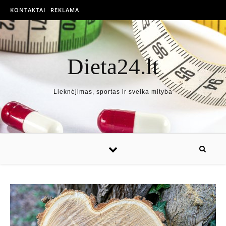
KONTAKTAI
REKLAMA
Dieta24.lt
Lieknėjimas, sportas ir sveika mityba