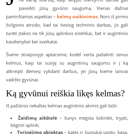
paveikti jūsų gyvūno saugumą. Vienas dažnai
pamirštamas aspektas –
kelmų naikinimas
. Nors iš pirmo
žvilgsnio atrodo, kad tai tiesiog techninis darbas, jis gali
turėti įtakos ne tik jūsų aplinkos estetikai, bet ir augintinio
kasdienybei bei sveikatai.
Šiame straipsnyje aptarsime, kodėl verta pašalinti senus
kelmus, kaip tai susiję su augintinių saugumu ir į ką
atkreipti dėmesį vykdant darbus, jei jūsų kieme laisvai
vaikšto gyvūnai.
Ką gyvūnui reiškia likęs kelmas?
Iš pažiūros nekaltas kelmas augintinio akimis gali būti:
Žaidimų aikštelė
– šunys mėgsta šokinėti, trypti,
bėgioti aplink;
Tyrinėjimo objektas
– katės ir šuniukai uosto, kasa,