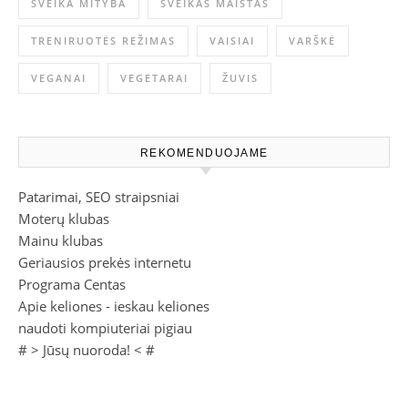
SVEIKA MITYBA
SVEIKAS MAISTAS
TRENIRUOTĖS REŽIMAS
VAISIAI
VARŠKĖ
VEGANAI
VEGETARAI
ŽUVIS
REKOMENDUOJAME
Patarimai, SEO straipsniai
Moterų klubas
Mainu klubas
Geriausios prekės internetu
Programa Centas
Apie keliones - ieskau keliones
naudoti kompiuteriai pigiau
# >
Jūsų nuoroda!
< #