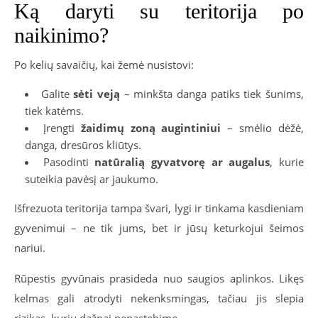
Ką daryti su teritorija po
naikinimo?
Po kelių savaičių, kai žemė nusistovi:
Galite
sėti veją
– minkšta danga patiks tiek šunims,
tiek katėms.
Įrengti
žaidimų zoną augintiniui
– smėlio dėžė,
danga, dresūros kliūtys.
Pasodinti
natūralią gyvatvorę ar augalus
, kurie
suteikia pavėsį ar jaukumo.
Išfrezuota teritorija tampa švari, lygi ir tinkama kasdieniam
gyvenimui – ne tik jums, bet ir jūsų keturkojui šeimos
nariui.
Rūpestis gyvūnais prasideda nuo saugios aplinkos. Likęs
kelmas gali atrodyti nekenksmingas, tačiau jis slepia
rizikas, kurių dažnai nepastebime.