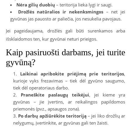
Nėra gilių duobių
– teritorija lieka lygi ir saugi.
Drožlės natūralios ir nekenksmingos
– net jei
gyvūnas jas pauosto ar paliečia, jos nesukelia pavojaus.
Jei pageidaujama, drožlės gali būti surenkamos arba
išsklaidomos ten, kur gyvūnai neturi prieigos.
Kaip pasiruošti darbams, jei turite
gyvūną?
Laikinai apribokite priėjimą prie teritorijos
,
kurioje vyks frezavimas – tiek dėl gyvūno saugumo,
tiek dėl operatoriaus darbo.
Praneškite paslaugų teikėjui
, jei kieme yra
gyvūnas – jie įvertins, ar reikalingos papildomos
priemonės (pvz., apsaugos zona).
Po darbų apžiūrėkite teritoriją
– jei liko drožlių ar
nelygumų, įvertinkite, ar gyvūnas gali ten žaisti.