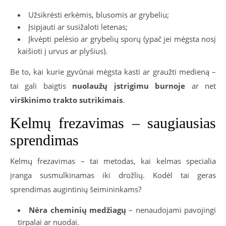
Užsikrėsti erkėmis, blusomis ar grybeliu;
Įsipjauti ar susižaloti letenas;
Įkvėpti pelėsio ar grybelių sporų (ypač jei mėgsta nosį
kaišioti į urvus ar plyšius).
Be to, kai kurie gyvūnai mėgsta kasti ar graužti medieną –
tai gali baigtis
nuolaužų įstrigimu burnoje
ar net
virškinimo trakto sutrikimais
.
Kelmų frezavimas – saugiausias
sprendimas
Kelmų frezavimas – tai metodas, kai kelmas specialia
įranga susmulkinamas iki drožlių. Kodėl tai geras
sprendimas augintinių šeimininkams?
Nėra cheminių medžiagų
– nenaudojami pavojingi
tirpalai ar nuodai.