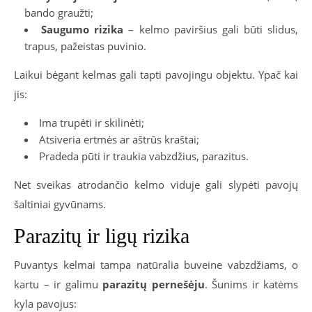
bando graužti;
Saugumo rizika
– kelmo paviršius gali būti slidus,
trapus, pažeistas puvinio.
Laikui bėgant kelmas gali tapti pavojingu objektu. Ypač kai
jis:
Ima trupėti ir skilinėti;
Atsiveria ertmės ar aštrūs kraštai;
Pradeda pūti ir traukia vabzdžius, parazitus.
Net sveikas atrodančio kelmo viduje gali slypėti pavojų
šaltiniai gyvūnams.
Parazitų ir ligų rizika
Puvantys kelmai tampa natūralia buveine vabzdžiams, o
kartu – ir galimu
parazitų pernešėju
. Šunims ir katėms
kyla pavojus: