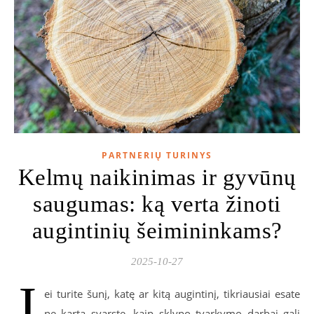
PARTNERIŲ TURINYS
Kelmų naikinimas ir gyvūnų
saugumas: ką verta žinoti
augintinių šeimininkams?
2025-10-27
J
ei turite šunį, katę ar kitą augintinį, tikriausiai esate
ne kartą svarstę, kaip sklypo tvarkymo darbai gali