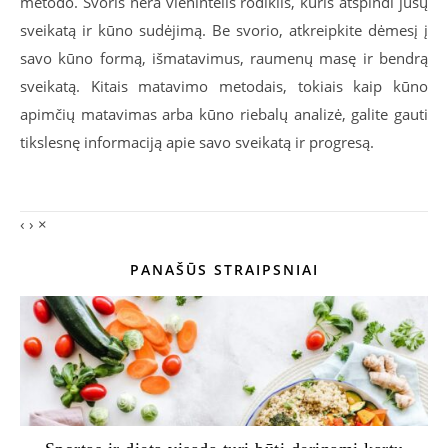
metodo. Svoris nėra vienintelis rodiklis, kuris atspindi jūsų
sveikatą ir kūno sudėjimą. Be svorio, atkreipkite dėmesį į
savo kūno formą, išmatavimus, raumenų masę ir bendrą
sveikatą. Kitais matavimo metodais, tokiais kaip kūno
apimčių matavimas arba kūno riebalų analizė, galite gauti
tikslesnę informaciją apie savo sveikatą ir progresą.
‹
›
×
PANAŠŪS STRAIPSNIAI