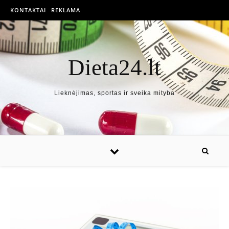
KONTAKTAI
REKLAMA
Dieta24.lt
Lieknėjimas, sportas ir sveika mityba