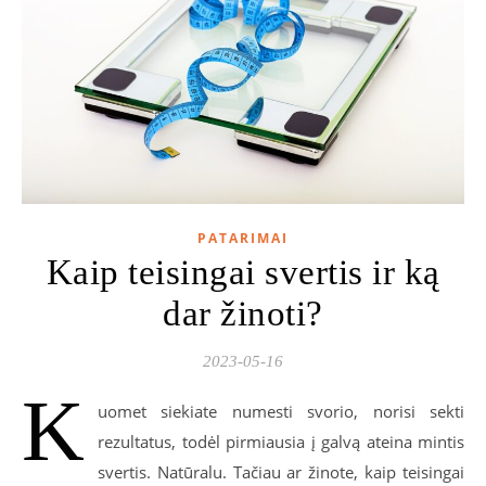
PATARIMAI
Kaip teisingai svertis ir ką
dar žinoti?
2023-05-16
K
uomet siekiate numesti svorio, norisi sekti
rezultatus, todėl pirmiausia į galvą ateina mintis
svertis. Natūralu. Tačiau ar žinote, kaip teisingai