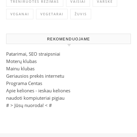
TRENIRUOTĖS REŽIMAS
VAISIAI
VARŠKĖ
VEGANAI
VEGETARAI
ŽUVIS
REKOMENDUOJAME
Patarimai, SEO straipsniai
Moterų klubas
Mainu klubas
Geriausios prekės internetu
Programa Centas
Apie keliones - ieskau keliones
naudoti kompiuteriai pigiau
# >
Jūsų nuoroda!
< #