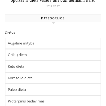
Sportas ir dieta visada turi būti derinami kartu
2022-07-27
KATEGORIJOS
Dietos
Augalinė mityba
Grikių dieta
Keto dieta
Kortizolio dieta
Paleo dieta
Protarpinis badavimas