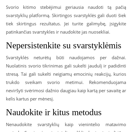
Svorio kitimo stebėjimui geriausia naudoti tą pačią
svarstyklių platformą. Skirtingos svarstyklės gali duoti šiek
tiek skirtingus rezultatus. Jei turite galimybę, įsigykite
patinkančias svarstykles ir naudokite jas nuosekliai.
Nepersistenkite su svarstyklėmis
Svarstyklės neturėtų būti naudojamos per dažnai.
Nuolatinis svorio tikrinimas gali sukelti jaudulį ir padidinti
stresą. Tai gali sukelti neigiamų emocinių reakcijų, kurios
trukdo sveikam svorio metimui. Rekomenduojama
neviršyti svėrimosi dažnio daugiau kaip kartą per savaitę ar
kelis kartus per mėnesį.
Naudokite ir kitus metodus
Nenaudokite svarstyklių kaip vienintelio matavimo