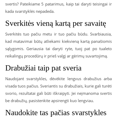
svertis? Pateikiame 5 patarimus, kaip tai daryti teisingai ir
kada svarstyklės nepadeda.
Sverkitės vieną kartą per savaitę
Sverkitės tuo pačiu metu ir tuo pačiu būdu. Svarbiausia,
kad matavimai būtų atliekami kiekvieną kartą panašiomis
sąlygomis. Geriausia tai daryti ryte, tuoj pat po tualeto
reikalingų procedūrų ir prieš valgį ar gėrimų suvartojimą.
Drabužiai taip pat sveria
Naudojant svarstykles, dėvėkite lengvus drabužius arba
visada tuos pačius. Sveriantis su drabužiais, kurie gali turėti
svorio, rezultatai gali būti iškraipyti. Jei neįmanoma svertis
be drabužių, pasistenkite apsirengti kuo lengviau.
Naudokite tas pačias svarstykles