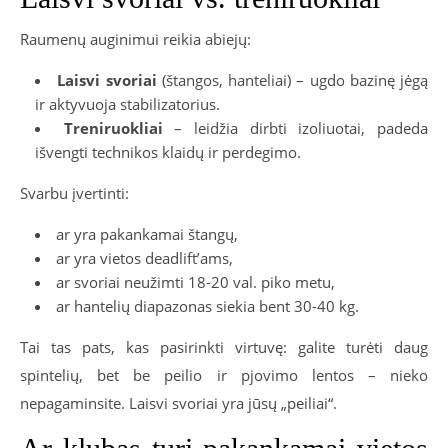
Raumenų auginimui reikia abiejų:
Laisvi svoriai
(štangos, hanteliai) – ugdo bazinę jėgą
ir aktyvuoja stabilizatorius.
Treniruokliai
– leidžia dirbti izoliuotai, padeda
išvengti technikos klaidų ir perdegimo.
Svarbu įvertinti:
ar yra pakankamai štangų,
ar yra vietos deadlift’ams,
ar svoriai neužimti 18-20 val. piko metu,
ar hantelių diapazonas siekia bent 30-40 kg.
Tai tas pats, kas pasirinkti virtuvę: galite turėti daug
spintelių, bet be peilio ir pjovimo lentos – nieko
nepagaminsite. Laisvi svoriai yra jūsų „peiliai“.