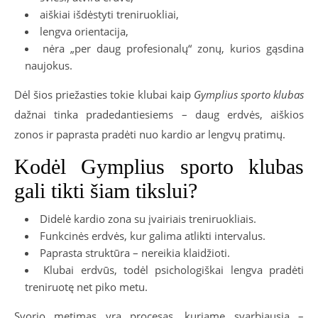
aiškiai išdėstyti treniruokliai,
lengva orientacija,
nėra „per daug profesionalų“ zonų, kurios gąsdina
naujokus.
Dėl šios priežasties tokie klubai kaip
Gymplius sporto klubas
dažnai tinka pradedantiesiems – daug erdvės, aiškios
zonos ir paprasta pradėti nuo kardio ar lengvų pratimų.
Kodėl Gymplius sporto klubas
gali tikti šiam tikslui?
Didelė kardio zona su įvairiais treniruokliais.
Funkcinės erdvės, kur galima atlikti intervalus.
Paprasta struktūra – nereikia klaidžioti.
Klubai erdvūs, todėl psichologiškai lengva pradėti
treniruotę net piko metu.
Svorio metimas yra procesas, kuriame svarbiausia –