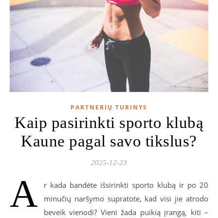
PARTNERIŲ TURINYS
Kaip pasirinkti sporto klubą
Kaune pagal savo tikslus?
2025-12-23
A
r kada bandėte išsirinkti sporto klubą ir po 20
minučių naršymo supratote, kad visi jie atrodo
beveik vienodi? Vieni žada puikią įrangą, kiti –