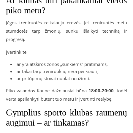
Ar klubas turi pakankamai vietos
piko metu?
Jėgos treniruotės reikalauja erdvės. Jei treniruotės metu
stumdotės tarp žmonių, sunku išlaikyti techniką ir
progresą.
Įvertinkite:
ar yra atskiros zonos „sunkiems“ pratimams,
ar takai tarp treniruoklių nėra per siauri,
ar pritūpimų stovai nuolat neužimti.
Piko valandos Kaune dažniausiai būna
18:00-20:00
, todėl
verta apsilankyti būtent tuo metu ir įvertinti realybę.
Gymplius sporto klubas raumenų
augimui – ar tinkamas?