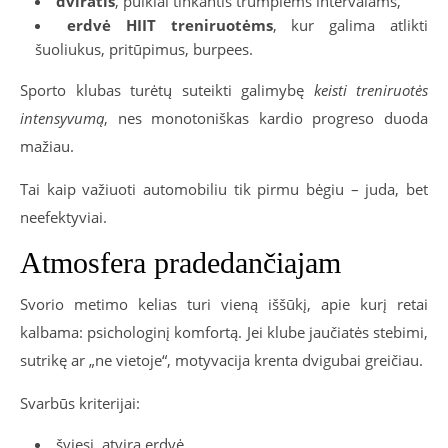
dviratis
, puikiai tinkantis trumpiems intervalams,
erdvė HIIT treniruotėms
, kur galima atlikti
šuoliukus, pritūpimus, burpees.
Sporto klubas turėtų suteikti galimybę
keisti treniruotės
intensyvumą
, nes monotoniškas kardio progreso duoda
mažiau.
Tai kaip važiuoti automobiliu tik pirmu bėgiu – juda, bet
neefektyviai.
Atmosfera pradedančiajam
Svorio metimo kelias turi vieną iššūkį, apie kurį retai
kalbama: psichologinį komfortą. Jei klube jaučiatės stebimi,
sutrikę ar „ne vietoje“, motyvacija krenta dvigubai greičiau.
Svarbūs kriterijai:
šviesi, atvira erdvė,