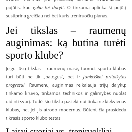
pojūtis, kad
galiu tai daryti
. O tinkama aplinka šį pojūtį
sustiprina greičiau nei bet kuris treniruočių planas.
Jei tikslas – raumenų
auginimas: ką būtina turėti
sporto klube?
Jeigu jūsų tikslas – raumenų masė, tuomet sporto klubas
turi būti ne tik „patogus“, bet ir
funkciškai pritaikytas
progresui
. Raumenų auginimas reikalauja trijų dalykų:
tinkamo krūvio, tinkamos technikos ir galimybės nuolat
didinti svorį. Todėl šio tikslo pasiekimui tinka ne kiekvienas
klubas, net jei jis atrodo modernus. Būtent čia prasideda
tikrasis sporto klubo testas.
Laisvi svoriai vs. treniruokliai