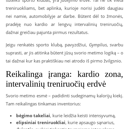
treniruokliams, bet aplinka, kurioje norisi judėti daugiau
nei namie, automobilyje ar darbe. Būtent dėl to žmonės,
pradėję nuo kardio ar lengvų intervalinių treniruočių,
dažnai greičiau pajunta pirmus rezultatus.
Jeigu renkatės sporto klubą, pavyzdžiui,
Gymplius
, svarbu
suprasti, ar jis atitinka būtent jūsų svorio metimo logiką – o
tai dažnai kur kas praktiškiau nei atrodo iš pirmo žvilgsnio.
Reikalinga įranga: kardio zona,
intervalinių treniruočių erdvė
Svorio metimo esmė – padidinti sudeginamų kalorijų kiekį.
Tam reikalingas tinkamas inventorius:
bėgimo takeliai
, kurie leidžia keisti intensyvumą,
elipsiniai treniruokliai
, kurie apsaugo sąnarius,