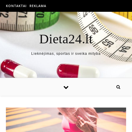
KONTAKTAI
REKLAMA
Dieta24.lt
Lieknėjimas, sportas ir sveika mityba