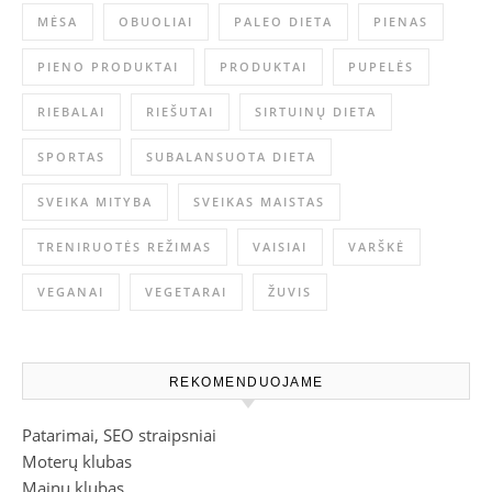
MĖSA
OBUOLIAI
PALEO DIETA
PIENAS
PIENO PRODUKTAI
PRODUKTAI
PUPELĖS
RIEBALAI
RIEŠUTAI
SIRTUINŲ DIETA
SPORTAS
SUBALANSUOTA DIETA
SVEIKA MITYBA
SVEIKAS MAISTAS
TRENIRUOTĖS REŽIMAS
VAISIAI
VARŠKĖ
VEGANAI
VEGETARAI
ŽUVIS
REKOMENDUOJAME
Patarimai, SEO straipsniai
Moterų klubas
Mainu klubas