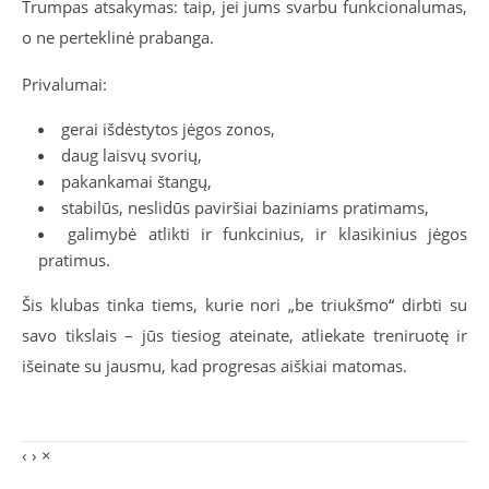
Trumpas atsakymas: taip, jei jums svarbu funkcionalumas,
o ne perteklinė prabanga.
Privalumai:
gerai išdėstytos jėgos zonos,
daug laisvų svorių,
pakankamai štangų,
stabilūs, neslidūs paviršiai baziniams pratimams,
galimybė atlikti ir funkcinius, ir klasikinius jėgos
pratimus.
Šis klubas tinka tiems, kurie nori „be triukšmo“ dirbti su
savo tikslais – jūs tiesiog ateinate, atliekate treniruotę ir
išeinate su jausmu, kad progresas aiškiai matomas.
‹
›
×