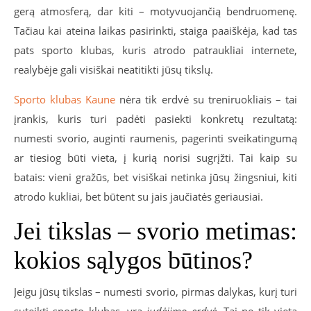
gerą atmosferą, dar kiti – motyvuojančią bendruomenę.
Tačiau kai ateina laikas pasirinkti, staiga paaiškėja, kad tas
pats sporto klubas, kuris atrodo patraukliai internete,
realybėje gali visiškai neatitikti jūsų tikslų.
Sporto klubas Kaune
nėra tik erdvė su treniruokliais – tai
įrankis, kuris turi padėti pasiekti konkretų rezultatą:
numesti svorio, auginti raumenis, pagerinti sveikatingumą
ar tiesiog būti vieta, į kurią norisi sugrįžti. Tai kaip su
batais: vieni gražūs, bet visiškai netinka jūsų žingsniui, kiti
atrodo kukliai, bet būtent su jais jaučiatės geriausiai.
Jei tikslas – svorio metimas:
kokios sąlygos būtinos?
Jeigu jūsų tikslas – numesti svorio, pirmas dalykas, kurį turi
suteikti sporto klubas, yra
judėjimo erdvė
. Tai ne tik vieta