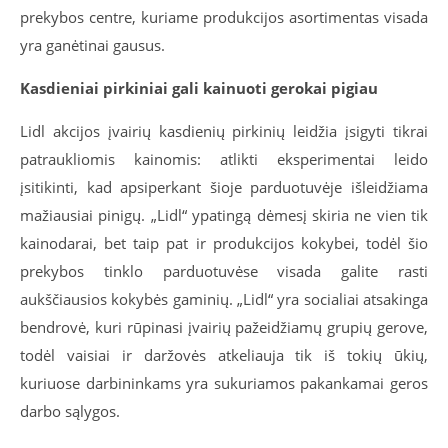
prekybos centre, kuriame produkcijos asortimentas visada
yra ganėtinai gausus.
Kasdieniai pirkiniai gali kainuoti gerokai pigiau
Lidl akcijos įvairių kasdienių pirkinių leidžia įsigyti tikrai
patraukliomis kainomis: atlikti eksperimentai leido
įsitikinti, kad apsiperkant šioje parduotuvėje išleidžiama
mažiausiai pinigų. „Lidl“ ypatingą dėmesį skiria ne vien tik
kainodarai, bet taip pat ir produkcijos kokybei, todėl šio
prekybos tinklo parduotuvėse visada galite rasti
aukščiausios kokybės gaminių. „Lidl“ yra socialiai atsakinga
bendrovė, kuri rūpinasi įvairių pažeidžiamų grupių gerove,
todėl vaisiai ir daržovės atkeliauja tik iš tokių ūkių,
kuriuose darbininkams yra sukuriamos pakankamai geros
darbo sąlygos.