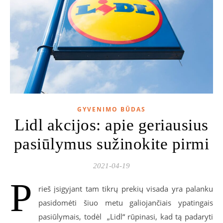
GYVENIMO BŪDAS
Lidl akcijos: apie geriausius
pasiūlymus sužinokite pirmi
2021-04-19
P
rieš įsigyjant tam tikrų prekių visada yra palanku
pasidomėti šiuo metu galiojančiais ypatingais
pasiūlymais, todėl „Lidl“ rūpinasi, kad tą padaryti