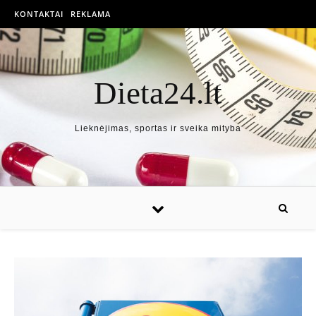
KONTAKTAI
REKLAMA
Dieta24.lt
Lieknėjimas, sportas ir sveika mityba