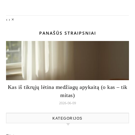
‹
›
×
PANAŠŪS STRAIPSNIAI
Kas iš tikrųjų lėtina medžiagų apykaitą (o kas – tik
mitas)
2026-06-09
KATEGORIJOS