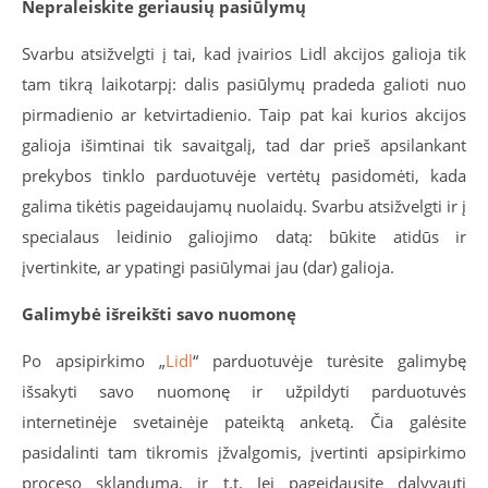
Nepraleiskite geriausių pasiūlymų
Svarbu atsižvelgti į tai, kad įvairios Lidl akcijos galioja tik
tam tikrą laikotarpį: dalis pasiūlymų pradeda galioti nuo
pirmadienio ar ketvirtadienio. Taip pat kai kurios akcijos
galioja išimtinai tik savaitgalį, tad dar prieš apsilankant
prekybos tinklo parduotuvėje vertėtų pasidomėti, kada
galima tikėtis pageidaujamų nuolaidų. Svarbu atsižvelgti ir į
specialaus leidinio galiojimo datą: būkite atidūs ir
įvertinkite, ar ypatingi pasiūlymai jau (dar) galioja.
Galimybė išreikšti savo nuomonę
Po apsipirkimo „
Lidl
“ parduotuvėje turėsite galimybę
išsakyti savo nuomonę ir užpildyti parduotuvės
internetinėje svetainėje pateiktą anketą. Čia galėsite
pasidalinti tam tikromis įžvalgomis, įvertinti apsipirkimo
proceso sklandumą, ir t.t. Jei pageidausite dalyvauti