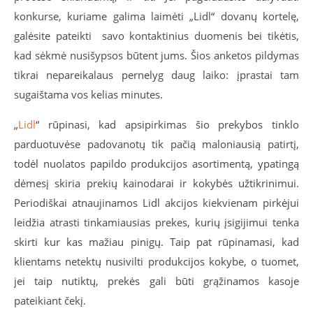
konkurse, kuriame galima laimėti „Lidl“ dovanų kortelę,
galėsite pateikti savo kontaktinius duomenis bei tikėtis,
kad sėkmė nusišypsos būtent jums. Šios anketos pildymas
tikrai nepareikalaus pernelyg daug laiko: įprastai tam
sugaištama vos kelias minutes.
„
Lidl
“ rūpinasi, kad apsipirkimas šio prekybos tinklo
parduotuvėse padovanotų tik pačią maloniausią patirtį,
todėl nuolatos papildo produkcijos asortimentą, ypatingą
dėmesį skiria prekių kainodarai ir kokybės užtikrinimui.
Periodiškai atnaujinamos Lidl akcijos kiekvienam pirkėjui
leidžia atrasti tinkamiausias prekes, kurių įsigijimui tenka
skirti kur kas mažiau pinigų. Taip pat rūpinamasi, kad
klientams netektų nusivilti produkcijos kokybe, o tuomet,
jei taip nutiktų, prekės gali būti grąžinamos kasoje
pateikiant čekį.