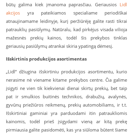
būtų galima kiek įmanoma paprasčiau. Geriausios
Lidl
akcijos
yra pateikiamos specialiame periodiškai
atnaujinamame leidinyje, kurį peržiūrėję galite rasti tikrai
patrauklių pasiūlymų. Natūralu, kad pirkėjus visada vilioja
mažesnės prekių kainos, todėl šis prekybos tinklas
geriausių pasiūlymų atrankai skiria ypatingą dėmesį.
Išskirtinis produkcijos asortimentas
„Lidl“ džiugina išskirtiniu produkcijos asortimentu, kurio
nerasime nė viename kitame prekybos centre. Čia galime
įsigyti ne vien tik kiekvienai dienai skirtų prekių, bet taip
pat ir smulkios buitinės technikos, drabužių, avalynės,
gyvūnų priežiūros reikmenų, prekių automobiliams, ir t.t.
Išskirtiniai gaminiai yra parduodami itin patraukliomis
kainomis, todėl prieš įsigydami vieną ar kitą prekę
pirmiausia galite pasidomėti, kas yra siūloma būtent šiame