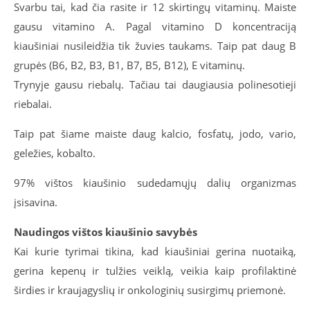
Svarbu tai, kad čia rasite ir 12 skirtingų vitaminų. Maiste
gausu vitamino A. Pagal vitamino D koncentraciją
kiaušiniai nusileidžia tik žuvies taukams. Taip pat daug В
grupės (B6, B2, B3, B1, B7, B5, B12), E vitaminų.
Trynyje gausu riebalų. Tačiau tai daugiausia polinesotieji
riebalai.
Taip pat šiame maiste daug kalcio, fosfatų, jodo, vario,
geležies, kobalto.
97% vištos kiaušinio sudedamųjų dalių organizmas
įsisavina.
Naudingos vištos kiaušinio savybės
Kai kurie tyrimai tikina, kad kiaušiniai gerina nuotaiką,
gerina kepenų ir tulžies veiklą, veikia kaip profilaktinė
širdies ir kraujagyslių ir onkologinių susirgimų priemonė.