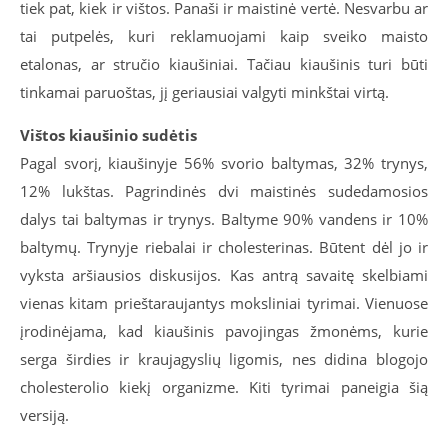
tiek pat, kiek ir vištos. Panaši ir maistinė vertė. Nesvarbu ar
tai putpelės, kuri reklamuojami kaip sveiko maisto
etalonas, ar stručio kiaušiniai. Tačiau kiaušinis turi būti
tinkamai paruoštas, jį geriausiai valgyti minkštai virtą.
Vištos kiaušinio sudėtis
Pagal svorį, kiaušinyje 56% svorio baltymas, 32% trynys,
12% lukštas. Pagrindinės dvi maistinės sudedamosios
dalys tai baltymas ir trynys. Baltyme 90% vandens ir 10%
baltymų. Trynyje riebalai ir cholesterinas. Būtent dėl jo ir
vyksta aršiausios diskusijos. Kas antrą savaitę skelbiami
vienas kitam prieštaraujantys moksliniai tyrimai. Vienuose
įrodinėjama, kad kiaušinis pavojingas žmonėms, kurie
serga širdies ir kraujagyslių ligomis, nes didina blogojo
cholesterolio kiekį organizme. Kiti tyrimai paneigia šią
versiją.