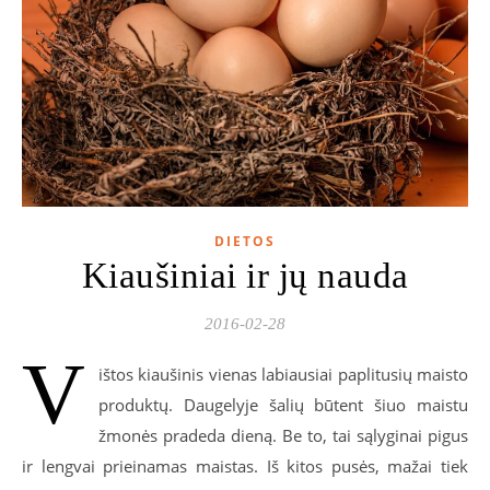
DIETOS
Kiaušiniai ir jų nauda
2016-02-28
V
ištos kiaušinis vienas labiausiai paplitusių maisto
produktų. Daugelyje šalių būtent šiuo maistu
žmonės pradeda dieną. Be to, tai sąlyginai pigus
ir lengvai prieinamas maistas. Iš kitos pusės, mažai tiek