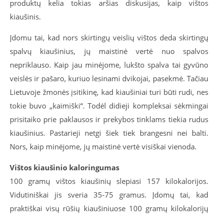
produktų kelia tokias aršias diskusijas, kaip vištos
kiaušinis.
Įdomu tai, kad nors skirtingų veislių vištos deda skirtingų
spalvų kiaušinius, jų maistinė vertė nuo spalvos
nepriklauso. Kaip jau minėjome, lukšto spalva tai gyvūno
veislės ir pašaro, kuriuo lesinami dvikojai, pasekmė. Tačiau
Lietuvoje žmonės įsitikinę, kad kiaušiniai turi būti rudi, nes
tokie buvo „kaimiški“. Todėl didieji kompleksai sėkmingai
prisitaiko prie paklausos ir prekybos tinklams tiekia rudus
kiaušinius. Pastarieji netgi šiek tiek brangesni nei balti.
Nors, kaip minėjome, jų maistinė vertė visiškai vienoda.
Vištos kiaušinio kaloringumas
100 gramų vištos kiaušinių slepiasi 157 kilokalorijos.
Vidutiniškai jis sveria 35-75 gramus. Įdomų tai, kad
praktiškai visų rūšių kiaušiniuose 100 gramų kilokalorijų