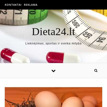
KONTAKTAI
REKLAMA
Dieta24.lt
Lieknėjimas, sportas ir sveika mityba