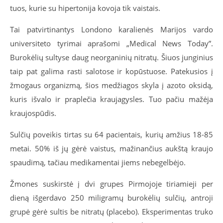
tuos, kurie su hipertonija kovoja tik vaistais.
Tai patvirtinantys Londono karalienės Marijos vardo
universiteto tyrimai aprašomi „Medical News Today”.
Burokėlių sultyse daug neorganinių nitratų. Šiuos junginius
taip pat galima rasti salotose ir kopūstuose. Patekusios į
žmogaus organizmą, šios medžiagos skyla į azoto oksidą,
kuris išvalo ir praplečia kraujagysles. Tuo pačiu mažėja
kraujospūdis.
Sulčių poveikis tirtas su 64 pacientais, kurių amžius 18-85
metai. 50% iš jų gėrė vaistus, mažinančius aukštą kraujo
spaudimą, tačiau medikamentai jiems nebegelbėjo.
Žmones suskirstė į dvi grupes Pirmojoje tiriamieji per
dieną išgerdavo 250 miligramų burokėlių sulčių, antroji
grupė gėrė sultis be nitratų (placebo). Eksperimentas truko