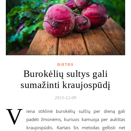
DIETOS
Burokėlių sultys gali
sumažinti kraujospūdį
2015-12-09
V
iena stiklinė burokėlių sulčių per dieną gali
padėti žmonėms, kuriuos kamuoja per aukštas
kraujospūdis. Kartais šis metodas gelbsti net