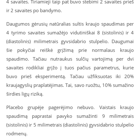
4 savaites. Tiriamieji taip pat buvo stebimi 2 savaites prieš
ir 2 savaites po bandymo.
Daugumos gėrusių natūralias sultis kraujo spaudimas per
4 tyrimo savaites sumažėjo vidutiniškai 8 (sistolinis) ir 4
(diastolinis) milimetrais gyvsidabrio stulpelio. Daugumai
šie pokyčiai reiškė grįžimą prie normalaus kraujo
spaudimo. Tačiau nutraukus sulčių vartojimą per dvi
savaites rodikliai grįžo į tuos pačius parametrus, kurie
buvo prieš eksperimentą. Tačiau užfiksuotas iki 20%
kraujagyslių praplatėjimas. Tai, savo ruožtu, 10% sumažino
širdies ligų riziką.
Placebo grupėje pagerėjimo nebuvo. Vaistais kraujo
spaudimą paprastai pavyko sumažinti 9 milimetrais
(sistolinis) ir 5 milimetrais (diastolinis) gyvsidabrio stulpelio
rodmenų.