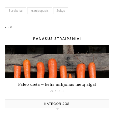
Burokėliai
kraujospūdis
Sultys
‹
›
×
PANAŠŪS STRAIPSNIAI
Paleo dieta – kelis milijonus metų atgal
2017-12-12
KATEGORIJOS