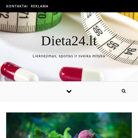
KONTAKTAI
REKLAMA
Dieta24.lt
Lieknėjimas, sportas ir sveika mityba