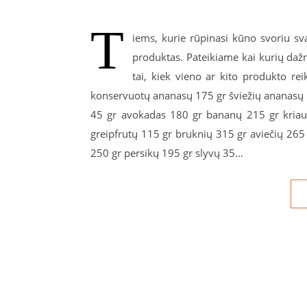
T
iems, kurie rūpinasi kūno svoriu sva
produktas. Pateikiame kai kurių daž
tai, kiek vieno ar kito produkto re
konservuotų ananasų 175 gr šviežių ananasų 
45 gr avokadas 180 gr bananų 215 gr kriauš
greipfrutų 115 gr bruknių 315 gr aviečių 265
250 gr persikų 195 gr slyvų 35…