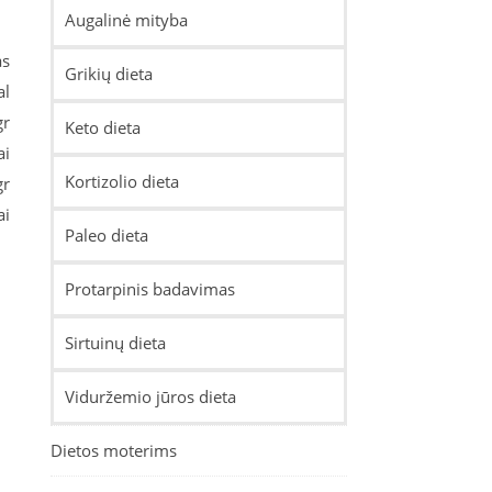
Augalinė mityba
as
Grikių dieta
al
gr
Keto dieta
ai
Kortizolio dieta
gr
ai
Paleo dieta
Protarpinis badavimas
Sirtuinų dieta
Viduržemio jūros dieta
Dietos moterims