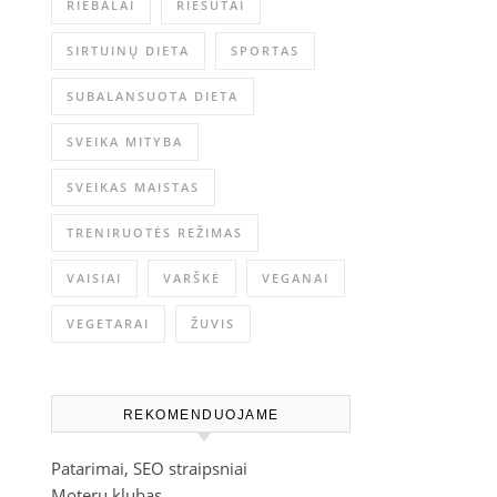
RIEBALAI
RIEŠUTAI
SIRTUINŲ DIETA
SPORTAS
SUBALANSUOTA DIETA
SVEIKA MITYBA
SVEIKAS MAISTAS
TRENIRUOTĖS REŽIMAS
VAISIAI
VARŠKĖ
VEGANAI
VEGETARAI
ŽUVIS
REKOMENDUOJAME
Patarimai, SEO straipsniai
Moterų klubas