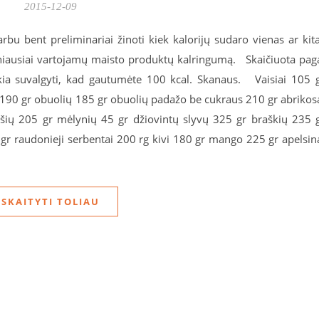
2015-12-09
rbu bent preliminariai žinoti kiek kalorijų sudaro vienas ar kit
niausiai vartojamų maisto produktų kalringumą. Skaičiuota pag
ikia suvalgyti, kad gautumėte 100 kcal. Skanaus. Vaisiai 105 
190 gr obuolių 185 gr obuolių padažo be cukraus 210 gr abrikos
ių 205 gr mėlynių 45 gr džiovintų slyvų 325 gr braškių 235 
 gr raudonieji serbentai 200 rg kivi 180 gr mango 225 gr apelsin
SKAITYTI TOLIAU