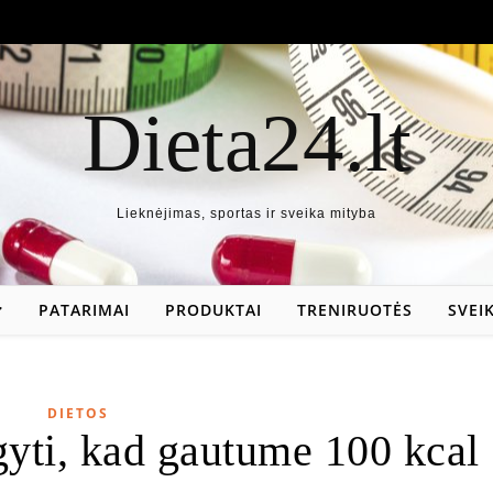
Dieta24.lt
Lieknėjimas, sportas ir sveika mityba
PATARIMAI
PRODUKTAI
TRENIRUOTĖS
SVEI
DIETOS
gyti, kad gautume 100 kcal