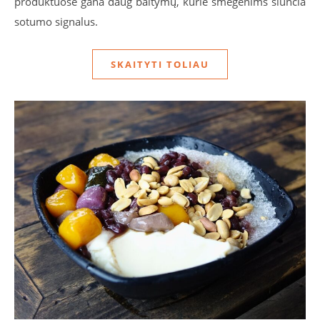
produktuose gana daug baltymų, kurie smegenims siunčia
sotumo signalus.
SKAITYTI TOLIAU