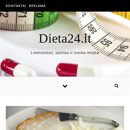
KONTAKTAI
REKLAMA
Dieta24.lt
Lieknėjimas, sportas ir sveika mityba