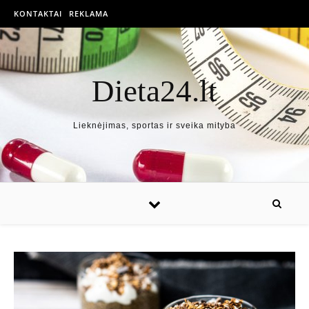
KONTAKTAI
REKLAMA
Dieta24.lt
Lieknėjimas, sportas ir sveika mityba