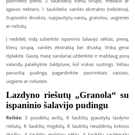
pasirinkto pieno, 2 šaukštelių klevų sirupo, medaus ar
agavos nektaro, 1 šaukštelio vanilės ekstrakto (nebūtina),
žiupsnelio druskos, supjaustytų vaisių, granolos, uogienės
ar riešutų.
Į nedidelį indą suberkite ispaninio šalavijo sėklas, pieną,
klevų sirupą, vanilės ekstraktą bei druską. Viską gerai
išplakite. Gautą masę sandariai uždenkite ir maždaug porą
valandų palaikykite šaldytuve, kol viskas sustings. Vėliau
paruoštą pudingą pagardinkite pasirinktais vaisiais,
uogiene ar riešutais.
Lazdyno riešutų „Granola“ su
ispaninio šalavijo pudingu
Reikės:
3 puodelių avižų, 8 šaukštų pjaustytų lazdyno
riešutų, 8 šaukštų migdolų, 8 šaukštų nesaldintų kokoso
drožlių, 4 šaukštų moliūgų sėklų, 4 šaukštų saulėgrąžų