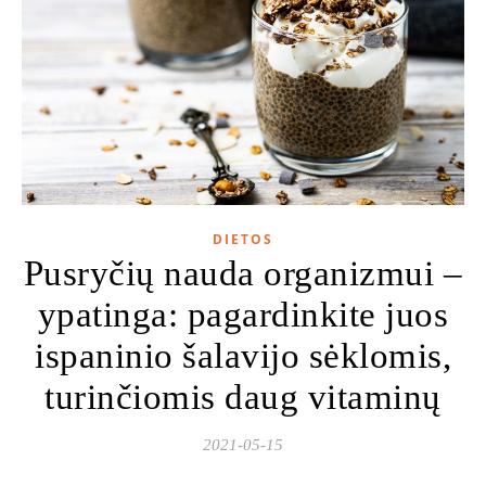
DIETOS
Pusryčių nauda organizmui –
ypatinga: pagardinkite juos
ispaninio šalavijo sėklomis,
turinčiomis daug vitaminų
2021-05-15