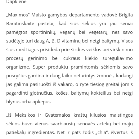
Dapkienė.
„Maximos“ Maisto gamybos departamento vadovė Brigita
Baratinskaitė pastebi, kad šios sėklos yra jau seniai
pamėgtos sportininkų, veganų bei vegetarų, nes savo
sudėtyje turi daug A, B, D vitaminų bei netgi baltymų. Visos
šios medžiagos prisideda prie širdies veiklos bei virškinimo
procesų gerinimo bei cukraus kiekio sureguliavimo
organizme. Super produktu pramintomis sėklomis savo
pusryčius gardina ir daug laiko neturintys žmonės, kadangi
jas galima pasiruošti iš vakaro, o ryte tiesiog greitai jomis
pagardinti glotnučius, košes, baltymų kokteilius bei netgi
blynus arba apkepus.
„Iš Meksikos ir Gvatemalos kraštų kilusios maistingos
sėklos buvo vienas svarbiausių senovės actekų bei majų
patiekalų ingredientas. Net ir pats žodis „chia“, išvertus iš