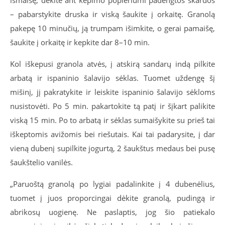
– pabarstykite druska ir viską šaukite į orkaitę. Granolą
pakepę 10 minučių, ją trumpam išimkite, o gerai pamaišę,
šaukite į orkaitę ir kepkite dar 8–10 min.
Kol iškepusi granola atvės, į atskirą sandarų indą pilkite
arbatą ir ispaninio šalavijo sėklas. Tuomet uždengę šį
mišinį, jį pakratykite ir leiskite ispaninio šalavijo sėkloms
nusistovėti. Po 5 min. pakartokite tą patį ir šįkart palikite
viską 15 min. Po to arbatą ir sėklas sumaišykite su prieš tai
iškeptomis avižomis bei riešutais. Kai tai padarysite, į dar
vieną dubenį supilkite jogurtą, 2 šaukštus medaus bei pusę
šaukštelio vanilės.
„Paruoštą granolą po lygiai padalinkite į 4 dubenėlius,
tuomet į juos proporcingai dėkite granolą, pudingą ir
abrikosų uogienę. Ne paslaptis, jog šio patiekalo