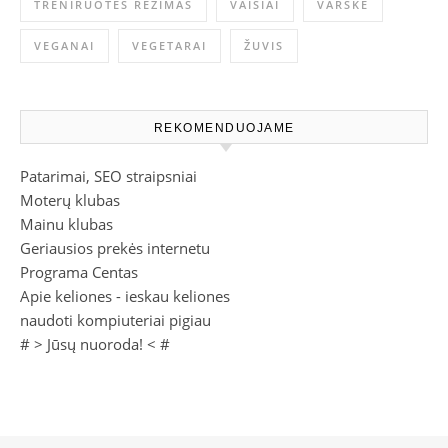
TRENIRUOTĖS REŽIMAS
VAISIAI
VARŠKĖ
VEGANAI
VEGETARAI
ŽUVIS
REKOMENDUOJAME
Patarimai, SEO straipsniai
Moterų klubas
Mainu klubas
Geriausios prekės internetu
Programa Centas
Apie keliones - ieskau keliones
naudoti kompiuteriai pigiau
# >
Jūsų nuoroda!
< #