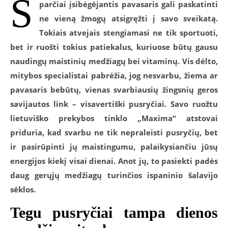
S
parčiai įsibėgėjantis pavasaris gali paskatinti
ne vieną žmogų atsigręžti į savo sveikatą.
Tokiais atvejais stengiamasi ne tik sportuoti,
bet ir ruošti tokius patiekalus, kuriuose būtų gausu
naudingų maistinių medžiagų bei vitaminų. Vis dėlto,
mitybos specialistai pabrėžia, jog nesvarbu, žiema ar
pavasaris bebūtų, vienas svarbiausių žingsnių geros
savijautos link – visavertiški pusryčiai. Savo ruožtu
lietuviško prekybos tinklo „Maxima“ atstovai
priduria, kad svarbu ne tik nepraleisti pusryčių, bet
ir pasirūpinti jų maistingumu, palaikysiančiu jūsų
energijos kiekį visai dienai. Anot jų, to pasiekti padės
daug gerųjų medžiagų turinčios ispaninio šalavijo
sėklos.
Tegu pusryčiai tampa dienos