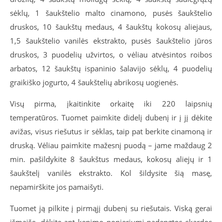
sėklų, 1 šaukštelio malto cinamono, pusės šaukštelio
druskos, 10 šaukštų medaus, 4 šaukštų kokosų aliejaus,
1,5 šaukštelio vanilės ekstrakto, pusės šaukštelio jūros
druskos, 3 puodelių užvirtos, o vėliau atvėsintos roibos
arbatos, 12 šaukštų ispaninio šalavijo sėklų, 4 puodelių
graikiško jogurto, 4 šaukštelių abrikosų uogienės.
Visų pirma, įkaitinkite orkaitę iki 220 laipsnių
temperatūros. Tuomet paimkite didelį dubenį ir į jį dėkite
avižas, visus riešutus ir sėklas, taip pat berkite cinamoną ir
druską. Vėliau paimkite mažesnį puodą – jame maždaug 2
min. pašildykite 8 šaukštus medaus, kokosų aliejų ir 1
šaukštelį vanilės ekstrakto. Kol šildysite šią masę,
nepamirškite jos pamaišyti.
Tuomet ją pilkite į pirmąjį dubenį su riešutais. Viską gerai
išmaišę, dėkite ant kepimo popieriumi padengtos skardos