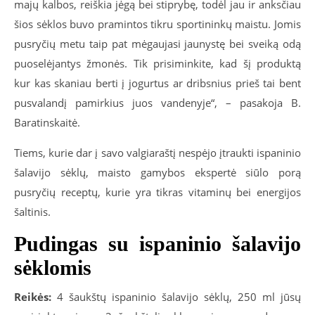
majų kalbos, reiškia jėgą bei stiprybę, todėl jau ir anksčiau
šios sėklos buvo pramintos tikru sportininkų maistu. Jomis
pusryčių metu taip pat mėgaujasi jaunystę bei sveiką odą
puoselėjantys žmonės. Tik prisiminkite, kad šį produktą
kur kas skaniau berti į jogurtus ar dribsnius prieš tai bent
pusvalandį pamirkius juos vandenyje“, – pasakoja B.
Baratinskaitė.
Tiems, kurie dar į savo valgiaraštį nespėjo įtraukti ispaninio
šalavijo sėklų, maisto gamybos ekspertė siūlo porą
pusryčių receptų, kurie yra tikras vitaminų bei energijos
šaltinis.
Pudingas su ispaninio šalavijo
sėklomis
Reikės:
4 šaukštų ispaninio šalavijo sėklų, 250 ml jūsų