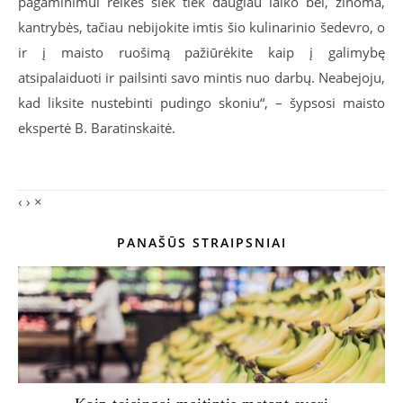
pagaminimui reikės šiek tiek daugiau laiko bei, žinoma,
kantrybės, tačiau nebijokite imtis šio kulinarinio šedevro, o
ir į maisto ruošimą pažiūrėkite kaip į galimybę
atsipalaiduoti ir pailsinti savo mintis nuo darbų. Neabejoju,
kad liksite nustebinti pudingo skoniu“, – šypsosi maisto
ekspertė B. Baratinskaitė.
‹
›
×
PANAŠŪS STRAIPSNIAI