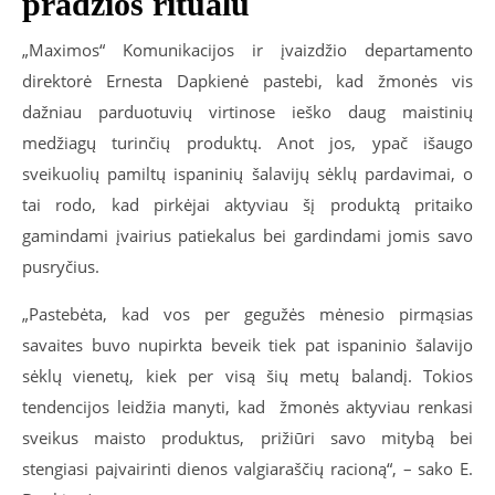
pradžios ritualu
„Maximos“ Komunikacijos ir įvaizdžio departamento
direktorė Ernesta Dapkienė pastebi, kad žmonės vis
dažniau parduotuvių virtinose ieško daug maistinių
medžiagų turinčių produktų. Anot jos, ypač išaugo
sveikuolių pamiltų ispaninių šalavijų sėklų pardavimai, o
tai rodo, kad pirkėjai aktyviau šį produktą pritaiko
gamindami įvairius patiekalus bei gardindami jomis savo
pusryčius.
„Pastebėta, kad vos per gegužės mėnesio pirmąsias
savaites buvo nupirkta beveik tiek pat ispaninio šalavijo
sėklų vienetų, kiek per visą šių metų balandį. Tokios
tendencijos leidžia manyti, kad žmonės aktyviau renkasi
sveikus maisto produktus, prižiūri savo mitybą bei
stengiasi paįvairinti dienos valgiaraščių racioną“, – sako E.