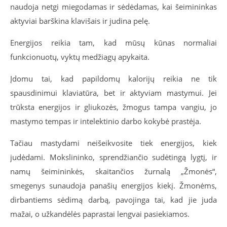
naudoja netgi miegodamas ir sėdėdamas, kai šeimininkas
aktyviai barškina klavišais ir judina pelę.
Energijos reikia tam, kad mūsų kūnas normaliai
funkcionuotų, vyktų medžiagų apykaita.
Įdomu tai, kad papildomų kalorijų reikia ne tik
spausdinimui klaviatūra, bet ir aktyviam mastymui. Jei
trūksta energijos ir gliukozės, žmogus tampa vangiu, jo
mastymo tempas ir intelektinio darbo kokybė prastėja.
Tačiau mastydami neišeikvosite tiek energijos, kiek
judėdami. Mokslininko, sprendžiančio sudėtingą lygtį, ir
namų šeimininkės, skaitančios žurnalą „Žmonės“,
smegenys sunaudoja panašių energijos kiekį. Žmonėms,
dirbantiems sėdimą darbą, pavojinga tai, kad jie juda
mažai, o užkandėlės paprastai lengvai pasiekiamos.