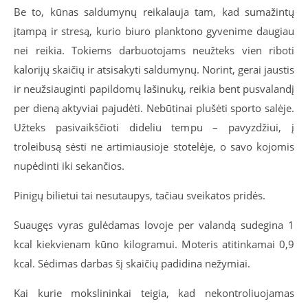
Be to, kūnas saldumynų reikalauja tam, kad sumažintų
įtampą ir stresą, kurio biuro planktono gyvenime daugiau
nei reikia. Tokiems darbuotojams neužteks vien riboti
kalorijų skaičių ir atsisakyti saldumynų. Norint, gerai jaustis
ir neužsiauginti papildomų lašinukų, reikia bent pusvalandį
per dieną aktyviai pajudėti. Nebūtinai plušėti sporto salėje.
Užteks pasivaikščioti dideliu tempu – pavyzdžiui, į
troleibusą sėsti ne artimiausioje stotelėje, o savo kojomis
nupėdinti iki sekančios.
Pinigų bilietui tai nesutaupys, tačiau sveikatos pridės.
Suaugęs vyras gulėdamas lovoje per valandą sudegina 1
kcal kiekvienam kūno kilogramui. Moteris atitinkamai 0,9
kcal. Sėdimas darbas šį skaičių padidina nežymiai.
Kai kurie mokslininkai teigia, kad nekontroliuojamas