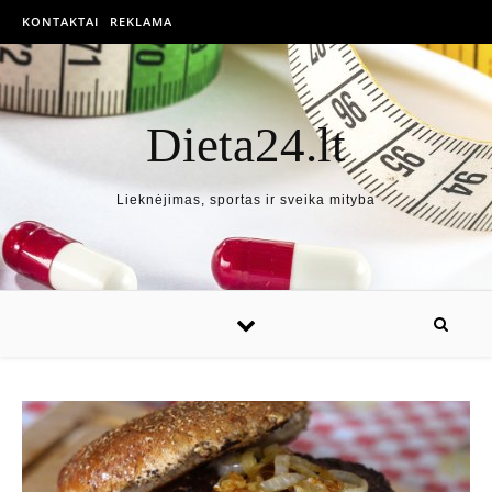
KONTAKTAI
REKLAMA
Dieta24.lt
Lieknėjimas, sportas ir sveika mityba