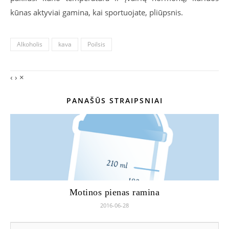
kūnas aktyviai gamina, kai sportuojate, pliūpsnis.
Alkoholis
kava
Poilsis
‹
›
×
PANAŠŪS STRAIPSNIAI
Motinos pienas ramina
2016-06-28