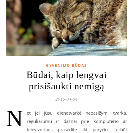
GYVENIMO BŪDAS
Būdai, kaip lengvai
prisišaukti nemigą
2016-04-04
N
et jei jūsų dienotvarkė nepasižymi tvarka,
reguliarumu ir dažnai prie kompiuterio ar
televizoriaus prasėdite iki paryčių, turbūt