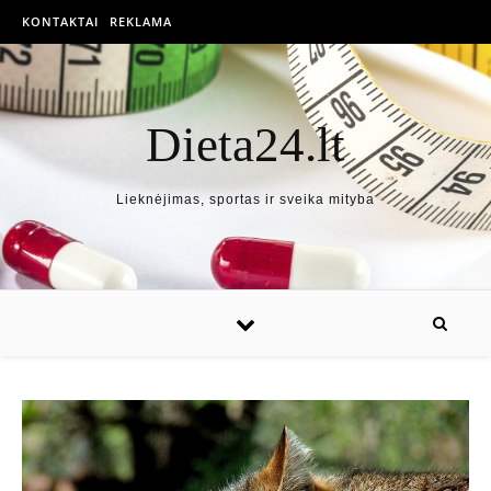
KONTAKTAI
REKLAMA
Dieta24.lt
Lieknėjimas, sportas ir sveika mityba