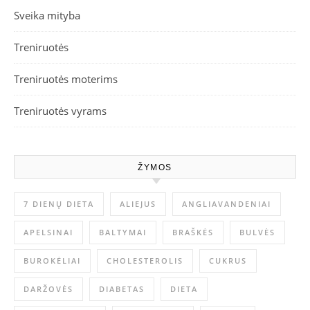
Sveika mityba
Treniruotės
Treniruotės moterims
Treniruotės vyrams
ŽYMOS
7 DIENŲ DIETA
ALIEJUS
ANGLIAVANDENIAI
APELSINAI
BALTYMAI
BRAŠKĖS
BULVĖS
BUROKĖLIAI
CHOLESTEROLIS
CUKRUS
DARŽOVĖS
DIABETAS
DIETA