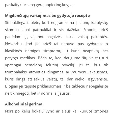
paskaitykite seną gerą popierinę knygą.
Migdančiųjų vartojimas be gydytojo recepto
Stebuklinga tabletė, kuri nugramzdina į sapnų karalystę,
skamba labai patraukliai ir vis dažniau žmonių prieš
padėdami galvą ant pagalvės siekia vaistų pakuotės.
Nesvarbu, kad jie prieš tai nebuvo pas gydytoją, o
klasikinės nemigos simptomų jų kūne neaptiktų net
patyręs medikas. Bėda ta, kad dauguma šių vaistų turi
ypatingai nemalonų šalutinį poveikį. Jei tai bus tik
trumpalaikis atminties dingimas ar raumenų skausmas,
kuris dings atsisakius vaistų, tai dar nieko. Išgyvensite.
Blogiau jei tapsite priklausomais ir be tablečių nebegalėsite
ne tik miegoti, bet ir normaliai jaustis.
Alkoholiniai gėrimai
Nors po kelių bokalų vyno ar alaus kai kuriuos žmones