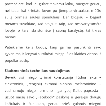
pastebėjote, kad jei gulate tinkamu laiku, miegate geriau,
nei tada, kai krintate lovon po įtempto virtualaus mūšio
sulig pirmais saulės spinduliais. Dar blogiau – bėgant
metams suvokiate, kad atsigulti taip, kad nesivartytumėte
lovoje, o tarsi skristumėte į sapnų karalystę, tai tikras
menas.
Pateikiame kelis būdus, kaip galima pasunkinti savo
gyvenimą ir lengvai sutrikdyti miegą. Šios klaidos vienos iš
populiariausių.
Skaitmeninės technikos naudojimas
Beveik visi miego tyrimai konstatuoja liūdną faktą –
elektroninių įrenginių ekranai slopina melatoninino –
vadinamojo miego hormono – gamybą. Išeitis paprasta –
užuot naršę savo „Facebook“ paskyrą ir gėrėjęsi draugų
kačiukais ir šuniukais, geriau prieš gulantis miegoti