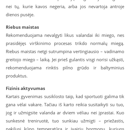
nei tų, kurie kavos negeria, arba jos nevartoja antroje
dienos pusėje.
Riebus maistas
Rekomenduojama nevalgyti likus valandai iki miego, nes
prasidėjęs virškinimo procesas trikdo normalų miegą.
Riebus maistas netgi sutrumpina vertingiausio – vadinamo
greitojo miego – laiką. Jei prieš gulantis visgi norisi užkąsti,
rekomenduojama rinktis pilno grūdo ir baltyminius
produktus.
Fizinis aktyvumas
Kartais gyvenimas susiklosto taip, kad sportuoti galima tik
gana vėlai vakare. Tačiau iš karto reikia susitaikyti su tuo,
jog ir užmigsite valanda ar dviem vėliau nei įprastai. Kuo
sunkesnė treniruotė, tuo sunkiau užmigti – priežastis,
pakilusi kūno temperatūra ir įvairių hormonų, kuriuos