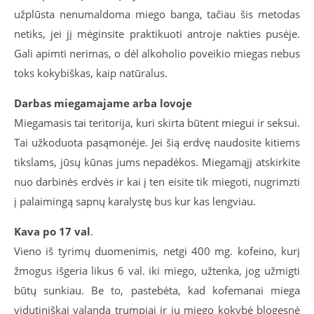
užplūsta nenumaldoma miego banga, tačiau šis metodas
netiks, jei jį mėginsite praktikuoti antroje nakties pusėje.
Gali apimti nerimas, o dėl alkoholio poveikio miegas nebus
toks kokybiškas, kaip natūralus.
Darbas miegamajame arba lovoje
Miegamasis tai teritorija, kuri skirta būtent miegui ir seksui.
Tai užkoduota pasąmonėje. Jei šią erdvę naudosite kitiems
tikslams, jūsų kūnas jums nepadėkos. Miegamąjį atskirkite
nuo darbinės erdvės ir kai į ten eisite tik miegoti, nugrimzti
į palaimingą sapnų karalystę bus kur kas lengviau.
Kava po 17 val
.
Vieno iš tyrimų duomenimis, netgi 400 mg. kofeino, kurį
žmogus išgeria likus 6 val. iki miego, užtenka, jog užmigti
būtų sunkiau. Be to, pastebėta, kad kofemanai miega
vidutiniškai valanda trumpiai ir jų miego kokybė blogesnė