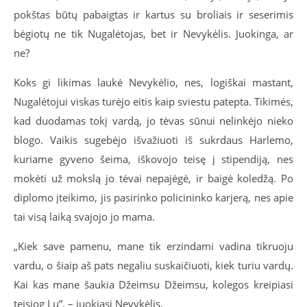
pokštas būtų pabaigtas ir kartus su broliais ir seserimis
bėgiotų ne tik Nugalėtojas, bet ir Nevykėlis. Juokinga, ar
ne?
Koks gi likimas laukė Nevykėlio, nes, logiškai mastant,
Nugalėtojui viskas turėjo eitis kaip sviestu patepta. Tikimės,
kad duodamas tokį vardą, jo tėvas sūnui nelinkėjo nieko
blogo. Vaikis sugebėjo išvažiuoti iš sukrdaus Harlemo,
kuriame gyveno šeima, iškovojo teisę į stipendiją, nes
mokėti už mokslą jo tėvai nepajėgė, ir baigė koledžą. Po
diplomo įteikimo, jis pasirinko policininko karjerą, nes apie
tai visą laiką svajojo jo mama.
„Kiek save pamenu, mane tik erzindami vadina tikruoju
vardu, o šiaip aš pats negaliu suskaičiuoti, kiek turiu vardų.
Kai kas mane šaukia Džeimsu Džeimsu, kolegos kreipiasi
teisiog Lu”, – juokiasi Nevykėlis.