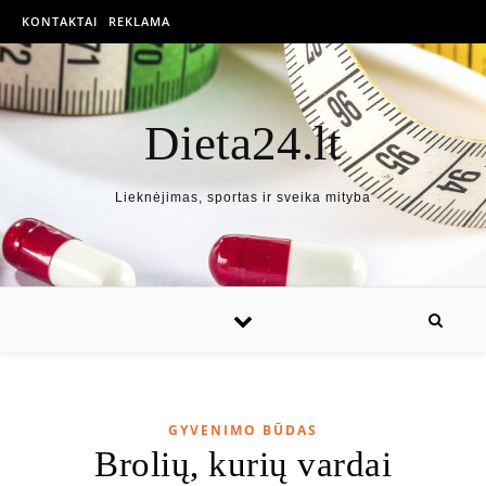
KONTAKTAI
REKLAMA
Dieta24.lt
Lieknėjimas, sportas ir sveika mityba
GYVENIMO BŪDAS
Brolių, kurių vardai