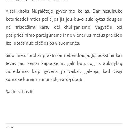
Visai kitoks Nugalėtojo gyvenimo kelias. Dar nesulaukę
keturiasdešimties policijos jis jau buvo sulaikytas daugiau
nei trisdešimt kartų dėl chuliganizmo, vagysčių bei
pasipriešinimo pareigūnams ir ne vienerius metus praleido
izoliuotas nuo plačiosios visuomenės.
Šiuo metu broliai praktiškai nebendrauja. Jų pokštininkas
tėvas jau seniai kapuose ir, gali būti, jog iš aukštybių
žiūrėdamas kaip gyvena jo vaikai, galvoja, kad visgi
sumaišė kuriam sūnui kokį vardą duoti.
Šaltinis: Los.lt
‹
›
×