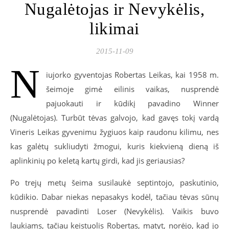
Nugalėtojas ir Nevykėlis,
likimai
2015-11-09
N
iujorko gyventojas Robertas Leikas, kai 1958 m.
šeimoje gimė eilinis vaikas, nusprendė
pajuokauti ir kūdikį pavadino Winner
(Nugalėtojas). Turbūt tėvas galvojo, kad gavęs tokį vardą
Vineris Leikas gyvenimu žygiuos kaip raudonu kilimu, nes
kas galėtų sukliudyti žmogui, kuris kiekvieną dieną iš
aplinkinių po keletą kartų girdi, kad jis geriausias?
Po trejų metų šeima susilaukė septintojo, paskutinio,
kūdikio. Dabar niekas nepasakys kodėl, tačiau tėvas sūnų
nusprendė pavadinti Loser (Nevykėlis). Vaikis buvo
laukiams, tačiau keistuolis Robertas, matyt, norėjo, kad jo